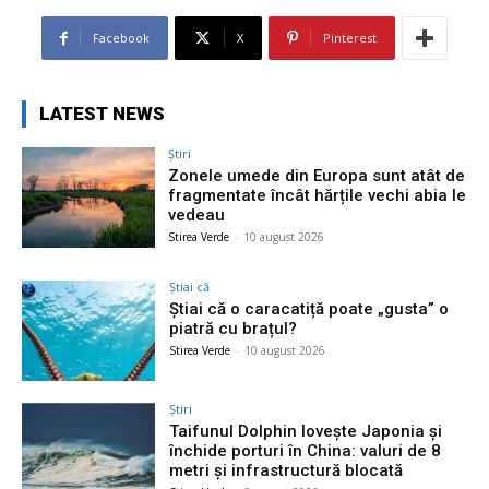
Facebook
X
Pinterest
LATEST NEWS
Știri
Zonele umede din Europa sunt atât de
fragmentate încât hărțile vechi abia le
vedeau
Stirea Verde
-
10 august 2026
Știai că
Știai că o caracatiță poate „gusta” o
piatră cu brațul?
Stirea Verde
-
10 august 2026
Știri
Taifunul Dolphin lovește Japonia și
închide porturi în China: valuri de 8
metri și infrastructură blocată