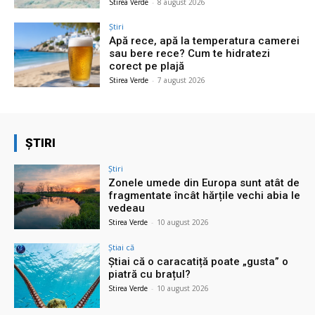
Stirea Verde
-
8 august 2026
Știri
Apă rece, apă la temperatura camerei
sau bere rece? Cum te hidratezi
corect pe plajă
Stirea Verde
-
7 august 2026
ȘTIRI
Știri
Zonele umede din Europa sunt atât de
fragmentate încât hărțile vechi abia le
vedeau
Stirea Verde
-
10 august 2026
Știai că
Știai că o caracatiță poate „gusta” o
piatră cu brațul?
Stirea Verde
-
10 august 2026