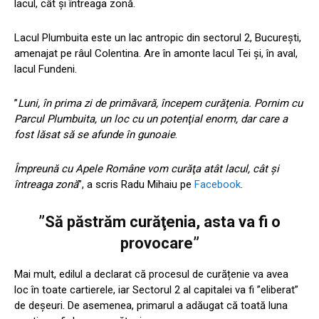
lacul, cât şi întreaga zonă.
Lacul Plumbuita este un lac antropic din sectorul 2, București,
amenajat pe râul Colentina. Are în amonte lacul Tei și, în aval,
lacul Fundeni.
”
Luni, în prima zi de primăvară, începem curăţenia. Pornim cu
Parcul Plumbuita, un loc cu un potenţial enorm, dar care a
fost lăsat să se afunde în gunoaie
.
Împreună cu Apele Române vom curăţa atât lacul, cât şi
întreaga zonă
”, a scris Radu Mihaiu pe
Facebook
.
”Să păstrăm curăţenia, asta va fi o
provocare”
Mai mult, edilul a declarat că procesul de curățenie va avea
loc în toate cartierele, iar Sectorul 2 al capitalei va fi ”eliberat”
de deșeuri. De asemenea, primarul a adăugat că toată luna