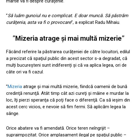
martie va fi despre curăţenie.
”
Să luăm gunoiul nu e complicat. E doar muncă. Să păstrăm
curăţenia, asta va fi o provocare
”, a explicat Radu Mihaiu.
”Mizeria atrage şi mai multă mizerie”
Făcând referire la păstrarea curățeniei de către locuitori, edilul
a precizat că spaţiul public din acest sector s-a degradat, că
mulți bucureșteni sunt indiferenți și că va aplica legea, ori de
câte ori va fi cazul.
”
Mizeria
atrage şi mai multă mizerie, fiindcă oamenii de bună
credinţă renunţă. Atât timp cât azi cureţi şi mâine e murdar la
loc, îţi pierzi speranţa că poţi face o diferenţă. Ca să ieşim din
acest cerc vicios, e nevoie să fim fermi. Să aplicăm legea la
sânge.
Orice abatere va fi amendată. Orice teren neîngrijit –
supraimpozitat. Orice amplasament ilegal pe spaţiul public –