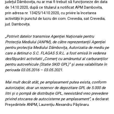
județul Dâmbovița, nu ar mai fi trebuit să funcționeze din data
de 14.10.2020, după ce titularul a notificat APM Dambovita,
prin adresa nr. 13425/14.10.2020, cu privire la încetarea
activității în punctul de lucru din com. Crevedia, sat Crevedia,
jud. Dambovița.
„Potrivit datelor transmise Agenției Naționale pentru
Protecția Mediului (ANPM), de către reprezentanții Agenției
pentru protecția Mediului Dâmbovița, Autorizatia de mediu pe
care a detinut-o S.C. FLAGAS S.R.L. a fost emisă în vederea
desfășurării activitatii „Comerț cu amănuntul al carburanților
pentru autovehicule (Statie SKID GPL)” și avea valabilitate în
perioada 03.05.2016 – 03.05.2021.
Mai mult decât atât, pe amplasament putea exista, conform
autorizației, doar un rezervor de depozitare GPL de 5.000 de
litri și o pompă de distribuție GPL, neexistând vreo prevedere
privind stocarea de autocisterne pe amplasament”
, a declarat
Președintele ANPM, Laurențiu Alexandru Păștinaru.