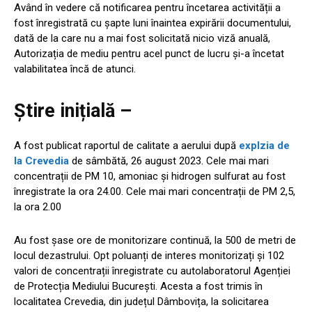
Având în vedere că notificarea pentru încetarea activității a
fost înregistrată cu șapte luni înaintea expirării documentului,
dată de la care nu a mai fost solicitată nicio viză anuală,
Autorizația de mediu pentru acel punct de lucru și-a încetat
valabilitatea încă de atunci.
Știre inițială –
A fost publicat raportul de calitate a aerului după
explzia de
la Crevedia
de sâmbătă, 26 august 2023. Cele mai mari
concentrații de PM 10, amoniac și hidrogen sulfurat au fost
înregistrate la ora 24.00. Cele mai mari concentrații de PM 2,5,
la ora 2.00
Au fost șase ore de monitorizare continuă, la 500 de metri de
locul dezastrului. Opt poluanți de interes monitorizați și 102
valori de concentrații înregistrate cu autolaboratorul Agenției
de Protecția Mediului București. Acesta a fost trimis în
localitatea Crevedia, din județul Dâmbovița, la solicitarea