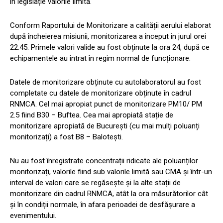
în legislație valorile limită.
Conform Raportului de Monitorizare a calității aerului elaborat
după încheierea misiunii, monitorizarea a început in jurul orei
22.45. Primele valori valide au fost obținute la ora 24, după ce
echipamentele au intrat în regim normal de funcționare.
Datele de monitorizare obținute cu autolaboratorul au fost
completate cu datele de monitorizare obținute în cadrul
RNMCA. Cel mai apropiat punct de monitorizare PM10/ PM
2.5 fiind B30 – Buftea. Cea mai apropiată stație de
monitorizare apropiată de București (cu mai mulți poluanți
monitorizați) a fost B8 – Balotești.
Nu au fost înregistrate concentrații ridicate ale poluanților
monitorizați, valorile fiind sub valorile limită sau CMA și într-un
interval de valori care se regăsește și la alte stații de
monitorizare din cadrul RNMCA, atât la ora măsurătorilor cât
și în condiții normale, în afara perioadei de desfășurare a
evenimentului.