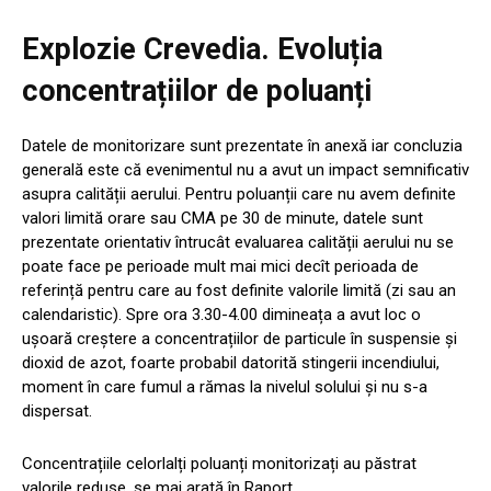
Explozie Crevedia. Evoluția
concentrațiilor de poluanți
Datele de monitorizare sunt prezentate în anexă iar concluzia
generală este că evenimentul nu a avut un impact semnificativ
asupra calității aerului. Pentru poluanții care nu avem definite
valori limită orare sau CMA pe 30 de minute, datele sunt
prezentate orientativ întrucât evaluarea calității aerului nu se
poate face pe perioade mult mai mici decît perioada de
referință pentru care au fost definite valorile limită (zi sau an
calendaristic). Spre ora 3.30-4.00 dimineața a avut loc o
ușoară creștere a concentrațiilor de particule în suspensie și
dioxid de azot, foarte probabil datorită stingerii incendiului,
moment în care fumul a rămas la nivelul solului și nu s-a
dispersat.
Concentrațiile celorlalți poluanți monitorizați au păstrat
valorile reduse, se mai arată în Raport.