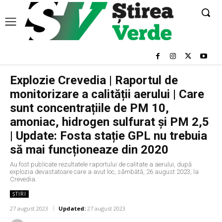
Explozie Crevedia | Raportul de
monitorizare a calității aerului | Care
sunt concentrațiile de PM 10,
amoniac, hidrogen sulfurat și PM 2,5
| Update: Fosta stație GPL nu trebuia
să mai funcționeaze din 2020
Au fost publicate rezultatele raportului de calitate a aerului, după
explozia devastatoare care a avut loc, sâmbătă, 26 august 2023, la
Crevedia.
ȘTIRI
27 august 2023
Updated:
27 august 2023