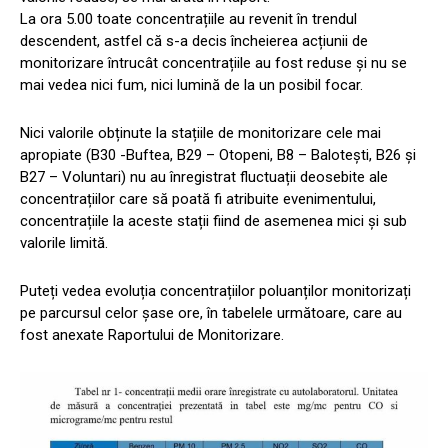
La ora 5.00 toate concentrațiile au revenit în trendul
descendent, astfel că s-a decis încheierea acțiunii de
monitorizare întrucât concentrațiile au fost reduse și nu se
mai vedea nici fum, nici lumină de la un posibil focar.
Nici valorile obținute la stațiile de monitorizare cele mai
apropiate (B30 -Buftea, B29 – Otopeni, B8 – Balotești, B26 și
B27 – Voluntari) nu au înregistrat fluctuații deosebite ale
concentrațiilor care să poată fi atribuite evenimentului,
concentrațiile la aceste stații fiind de asemenea mici și sub
valorile limită.
Puteți vedea evoluția concentrațiilor poluanților monitorizați
pe parcursul celor șase ore, în tabelele următoare, care au
fost anexate Raportului de Monitorizare.