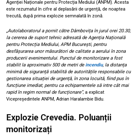
Agenției Naționale pentru Protecția Mediului (ANPM). Acesta
este rezumatul în cifre al deplasării de urgență, de noaptea
trecută, după prima explozie semnalată în zonă.
„Autolaboratorul a pornit către Dâmbovița în jurul orei 20.30,
la cererea de suport tehnic adresată de Agenția Națională
pentru Protecția Mediului, APM București, pentru
desfășurarea unor măsurători de calitate a aerului în zona
producerii evenimentului. Punctul de monitorizare a fost
stabilit la aproximativ 500 de metri de
incendiu
, la distanța
minimă de siguranță stabilită de autoritățile responsabile cu
gestionarea situației de urgență, în zona locuită, fiind pus în
funcțiune imediat, pentru ca echipamentele să intre cât mai
rapid în regim normal de funcționare”
, a explicat
Vicepreședintele ANPM, Adrian Haralambie Bidu.
Explozie Crevedia. Poluanții
monitorizați