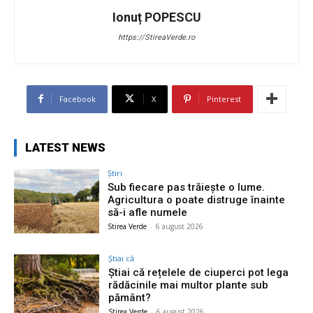
Ionuț POPESCU
https://StireaVerde.ro
Facebook
X
Pinterest
LATEST NEWS
Știri
Sub fiecare pas trăiește o lume.
Agricultura o poate distruge înainte
să-i afle numele
Stirea Verde
-
6 august 2026
Știai că
Știai că rețelele de ciuperci pot lega
rădăcinile mai multor plante sub
pământ?
Stirea Verde
-
6 august 2026