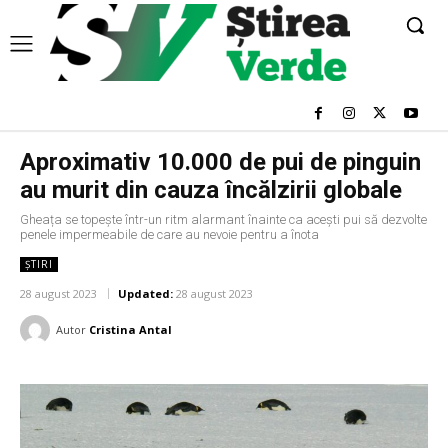
Aproximativ 10.000 de pui de pinguin
au murit din cauza încălzirii globale
Gheața se topește într-un ritm alarmant înainte ca acești pui să dezvolte
penele impermeabile de care au nevoie pentru a înota
ȘTIRI
28 august 2023
Updated:
28 august 2023
Autor
Cristina Antal