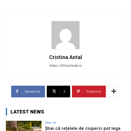
Cristina Antal
https://StireaVerde.ro
Facebook
X
Pinterest
LATEST NEWS
Știai că
Știai că rețelele de ciuperci pot lega