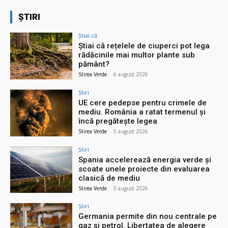
ȘTIRI
Știai că
Știai că rețelele de ciuperci pot lega
rădăcinile mai multor plante sub
pământ?
Stirea Verde
-
6 august 2026
Știri
UE cere pedepse pentru crimele de
mediu. România a ratat termenul și
încă pregătește legea
Stirea Verde
-
5 august 2026
Știri
Spania accelerează energia verde și
scoate unele proiecte din evaluarea
clasică de mediu
Stirea Verde
-
5 august 2026
Știri
Germania permite din nou centrale pe
gaz și petrol. Libertatea de alegere