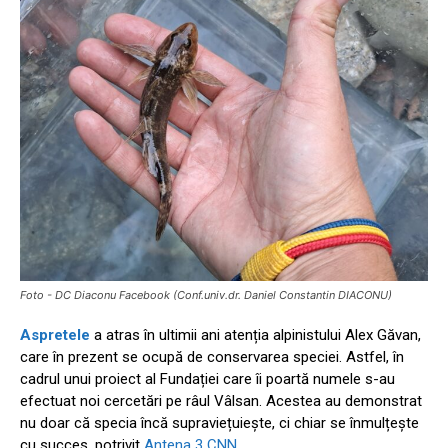
Foto - DC Diaconu Facebook (Conf.univ.dr. Daniel Constantin DIACONU)
Aspretele
a atras în ultimii ani atenția alpinistului Alex Găvan,
care în prezent se ocupă de conservarea speciei. Astfel, în
cadrul unui proiect al Fundației care îi poartă numele s-au
efectuat noi cercetări pe râul Vâlsan. Acestea au demonstrat
nu doar că specia încă supraviețuiește, ci chiar se înmulțește
cu succes, potrivit
Antena 3 CNN
.