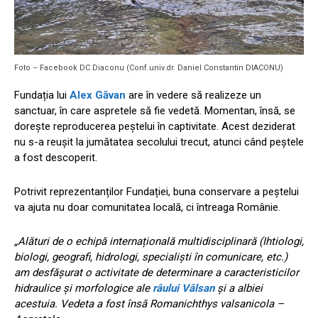
Foto – Facebook DC Diaconu (Conf.univ.dr. Daniel Constantin DIACONU)
Fundația lui
Alex Găvan
are în vedere să realizeze un
sanctuar, în care aspretele să fie vedetă. Momentan, însă, se
dorește reproducerea peștelui în captivitate. Acest deziderat
nu s-a reușit la jumătatea secolului trecut, atunci când peștele
a fost descoperit.
Potrivit reprezentanților Fundației, buna conservare a peștelui
va ajuta nu doar comunitatea locală, ci întreaga Românie.
„Alături de o echipă internațională multidisciplinară (Ihtiologi,
biologi, geografi, hidrologi, specialiști în comunicare, etc.)
am desfășurat o activitate de determinare a caracteristicilor
hidraulice și morfologice ale
râului Vâlsan
și a albiei
acestuia. Vedeta a fost însă Romanichthys valsanicola –