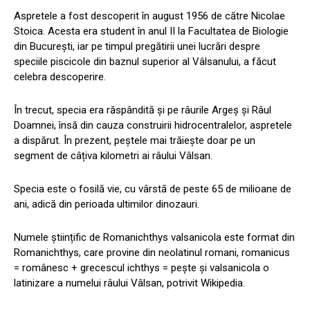
Aspretele a fost descoperit în august 1956 de către Nicolae
Stoica. Acesta era student în anul II la Facultatea de Biologie
din București, iar pe timpul pregătirii unei lucrări despre
speciile piscicole din baznul superior al Vâlsanului, a făcut
celebra descoperire.
În trecut, specia era răspândită și pe râurile Argeș și Râul
Doamnei, însă din cauza construirii hidrocentralelor, aspretele
a dispărut. În prezent, peștele mai trăiește doar pe un
segment de câțiva kilometri ai râului Vâlsan.
Specia este o fosilă vie, cu vârstă de peste 65 de milioane de
ani, adică din perioada ultimilor dinozauri.
Numele științific de Romanichthys valsanicola este format din
Romanichthys, care provine din neolatinul romani, romanicus
= românesc + grecescul ichthys = pește și valsanicola o
latinizare a numelui râului Vâlsan, potrivit Wikipedia.