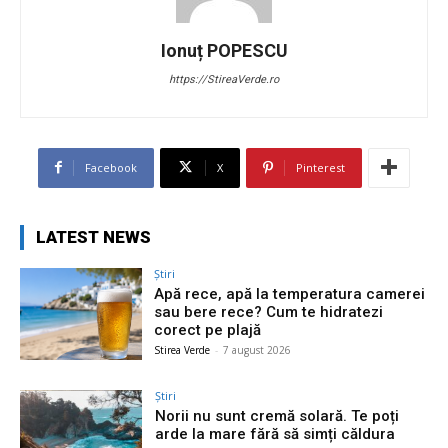
Ionuț POPESCU
https://StireaVerde.ro
Facebook
X
Pinterest
LATEST NEWS
Știri
Apă rece, apă la temperatura camerei
sau bere rece? Cum te hidratezi
corect pe plajă
Stirea Verde
-
7 august 2026
Știri
Norii nu sunt cremă solară. Te poți
arde la mare fără să simți căldura