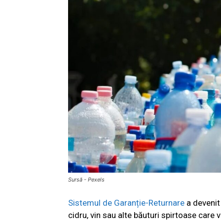
Sursă - Pexels
Sistemul de Garanție-Returnare
a devenit 
cidru, vin sau alte băuturi spirtoase care