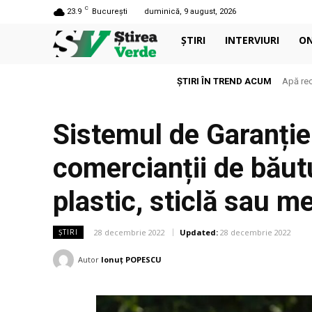
C
23.9
București
duminică, 9 august, 2026
ȘTIRI
INTERVIURI
O
ȘTIRI ÎN TREND ACUM
Apă rec
Sistemul de Garanție
comercianții de băutu
plastic, sticlă sau me
28 decembrie 2022
Updated:
28 decembrie 2022
ȘTIRI
Autor
Ionuț POPESCU