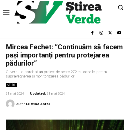
Mircea Fechet: ”Continuăm să facem
pași importanți pentru protejarea
pădurilor”
Guvernul a aprobat un proiect de peste 272 milioane lei pentru
supravegherea și monitorizarea pădurilor
ȘTIRI
31 mai 2024
Updated:
31 mai 2024
Autor
Cristina Antal