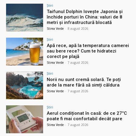
Știri
Taifunul Dolphin lovește Japonia și
închide porturi în China: valuri de 8
metri și infrastructură blocată
Stirea Verde
-
8 august 2026
Știri
Apă rece, apă la temperatura camerei
sau bere rece? Cum te hidratezi
corect pe plajă
Stirea Verde
-
7 august 2026
Știri
Norii nu sunt cremă solară. Te poți
arde la mare fără să simți căldura
Stirea Verde
-
7 august 2026
Știri
Aerul condiționat în casă: de ce 27°C
poate fi mai confortabil decât pare
Stirea Verde
-
7 august 2026