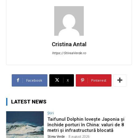
Cristina Antal
https://StireaVerde.ro
Facebook
X
Pinterest
LATEST NEWS
Știri
Taifunul Dolphin lovește Japonia și
închide porturi în China: valuri de 8
metri și infrastructură blocată
Stirea Verde
-
8 august 2026