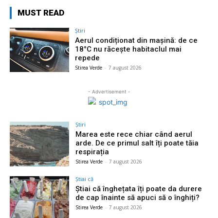
MUST READ
Știri
Aerul condiționat din mașină: de ce
18°C nu răcește habitaclul mai
repede
Stirea Verde
-
7 august 2026
- Advertisement -
Știri
Marea este rece chiar când aerul
arde. De ce primul salt îți poate tăia
respirația
Stirea Verde
-
7 august 2026
Știai că
Știai că înghețata îți poate da durere
de cap înainte să apuci să o înghiți?
Stirea Verde
-
7 august 2026