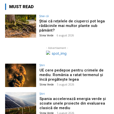
MUST READ
Știai că
Știai că rețelele de ciuperci pot lega
rădăcinile mai multor plante sub
pământ?
Stirea Verde
-
6 august 2026
- Advertisement -
Știri
UE cere pedepse pentru crimele de
mediu. România a ratat termenul și
încă pregătește legea
Stirea Verde
-
5 august 2026
Știri
Spania accelerează energia verde și
scoate unele proiecte din evaluarea
clasică de mediu
Stirea Verde
-
5 august 2026