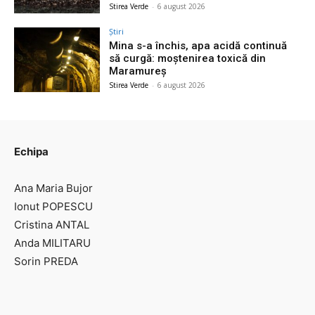
Stirea Verde
-
6 august 2026
Știri
Mina s-a închis, apa acidă continuă
să curgă: moștenirea toxică din
Maramureș
Stirea Verde
-
6 august 2026
Echipa
Ana Maria Bujor
Ionut POPESCU
Cristina ANTAL
Anda MILITARU
Sorin PREDA