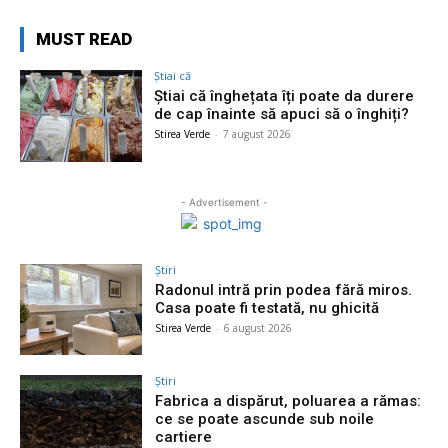
MUST READ
Știai că
Știai că înghețata îți poate da durere
de cap înainte să apuci să o înghiți?
Stirea Verde
-
7 august 2026
- Advertisement -
Știri
Radonul intră prin podea fără miros.
Casa poate fi testată, nu ghicită
Stirea Verde
-
6 august 2026
Știri
Fabrica a dispărut, poluarea a rămas:
ce se poate ascunde sub noile
cartiere