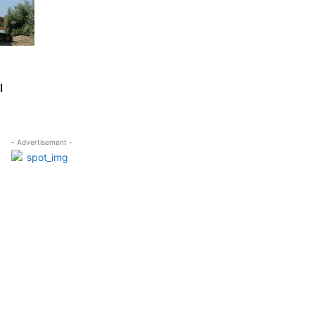
l
- Advertisement -