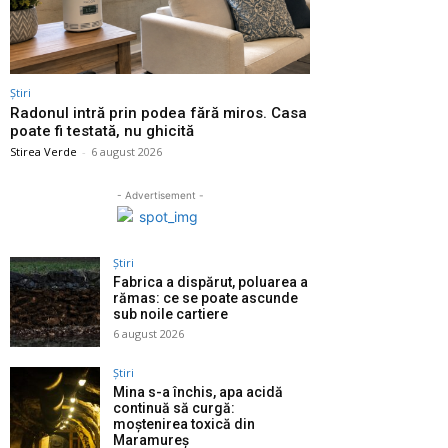
Știri
Radonul intră prin podea fără miros. Casa
poate fi testată, nu ghicită
Stirea Verde
-
6 august 2026
- Advertisement -
Știri
Fabrica a dispărut, poluarea a
rămas: ce se poate ascunde
sub noile cartiere
6 august 2026
Știri
Mina s-a închis, apa acidă
continuă să curgă:
moștenirea toxică din
Maramureș