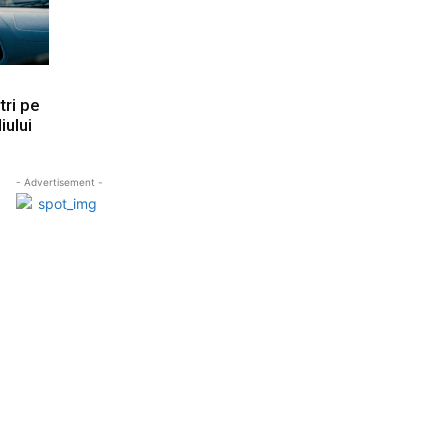
tri pe
iului
- Advertisement -