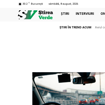
C
30.2
București
sâmbătă, 8 august, 2026
ȘTIRI
INTERVIURI
O
ȘTIRI ÎN TREND ACUM
Aerul c