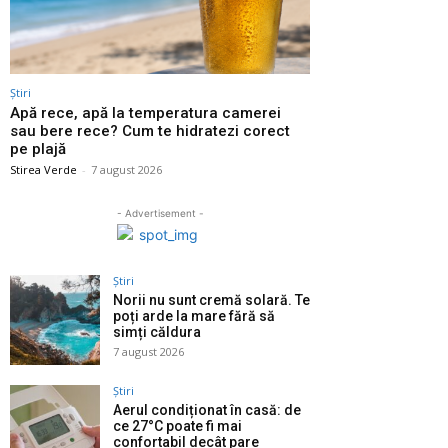
Știri
Apă rece, apă la temperatura camerei
sau bere rece? Cum te hidratezi corect
pe plajă
Stirea Verde
-
7 august 2026
- Advertisement -
Știri
Norii nu sunt cremă solară. Te
poți arde la mare fără să
simți căldura
7 august 2026
Știri
Aerul condiționat în casă: de
ce 27°C poate fi mai
confortabil decât pare