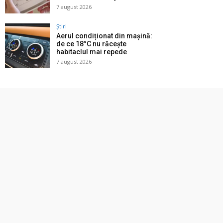
7 august 2026
Știri
Aerul condiționat din mașină:
de ce 18°C nu răcește
habitaclul mai repede
7 august 2026