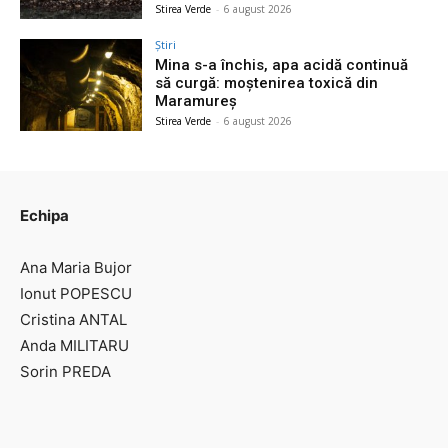
Stirea Verde
-
6 august 2026
Știri
Mina s-a închis, apa acidă continuă
să curgă: moștenirea toxică din
Maramureș
Stirea Verde
-
6 august 2026
Echipa
Ana Maria Bujor
Ionut POPESCU
Cristina ANTAL
Anda MILITARU
Sorin PREDA