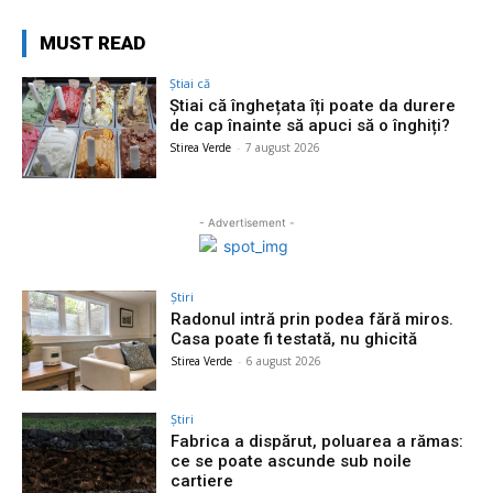
MUST READ
Știai că
Știai că înghețata îți poate da durere
de cap înainte să apuci să o înghiți?
Stirea Verde
-
7 august 2026
- Advertisement -
Știri
Radonul intră prin podea fără miros.
Casa poate fi testată, nu ghicită
Stirea Verde
-
6 august 2026
Știri
Fabrica a dispărut, poluarea a rămas:
ce se poate ascunde sub noile
cartiere