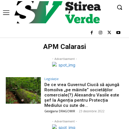
APM Calarasi
- Advertisement -
Legislație
De ce vrea Guvernul Ciucă să ajungă
Romsilva „pe mâinile” societăților
comerciale(?) Alexandru Vasile este
șef la Agenția pentru Protecția
Mediului cu sute de...
Georgiana DRAGOMIR
-
23 decembrie 2022
- Advertisement -