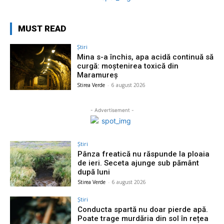
MUST READ
Știri
Mina s-a închis, apa acidă continuă să
curgă: moștenirea toxică din
Maramureș
Stirea Verde
-
6 august 2026
- Advertisement -
Știri
Pânza freatică nu răspunde la ploaia
de ieri. Seceta ajunge sub pământ
după luni
Stirea Verde
-
6 august 2026
Știri
Conducta spartă nu doar pierde apă.
Poate trage murdăria din sol în rețea