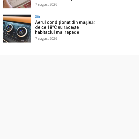
7 august 2026
Știri
Aerul condiționat din mașină:
de ce 18°C nu răcește
habitaclul mai repede
7 august 2026