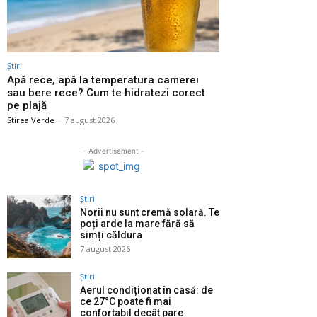
Știri
Apă rece, apă la temperatura camerei
sau bere rece? Cum te hidratezi corect
pe plajă
Stirea Verde
-
7 august 2026
- Advertisement -
Știri
Norii nu sunt cremă solară. Te
poți arde la mare fără să
simți căldura
7 august 2026
Știri
Aerul condiționat în casă: de
ce 27°C poate fi mai
confortabil decât pare