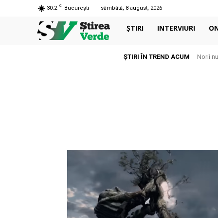
C
30.2
București
sâmbătă, 8 august, 2026
ȘTIRI
INTERVIURI
O
ȘTIRI ÎN TREND ACUM
Norii n