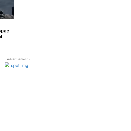
opac
l
- Advertisement -