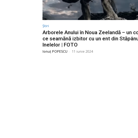
Știri
Arborele Anului în Noua Zeelandă – un c
ce seamănă izbitor cu un ent din Stăpânu
Inelelor | FOTO
Ionuț POPESCU
-
11 iunie 2024