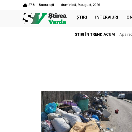
C
27.8
București
duminică, 9 august, 2026
ȘTIRI
INTERVIURI
O
ȘTIRI ÎN TREND ACUM
Apă rec