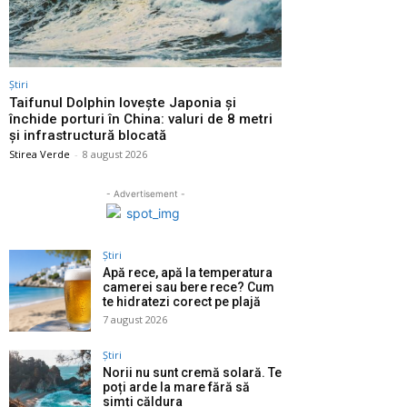
Știri
Taifunul Dolphin lovește Japonia și
închide porturi în China: valuri de 8 metri
și infrastructură blocată
Stirea Verde
-
8 august 2026
- Advertisement -
Știri
Apă rece, apă la temperatura
camerei sau bere rece? Cum
te hidratezi corect pe plajă
7 august 2026
Știri
Norii nu sunt cremă solară. Te
poți arde la mare fără să
simți căldura