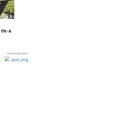
i de-a
- Advertisement -