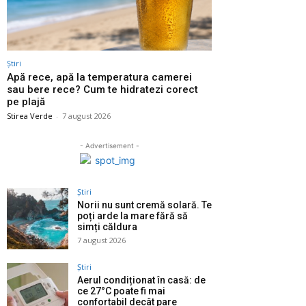
Știri
Apă rece, apă la temperatura camerei
sau bere rece? Cum te hidratezi corect
pe plajă
Stirea Verde
-
7 august 2026
- Advertisement -
Știri
Norii nu sunt cremă solară. Te
poți arde la mare fără să
simți căldura
7 august 2026
Știri
Aerul condiționat în casă: de
ce 27°C poate fi mai
confortabil decât pare