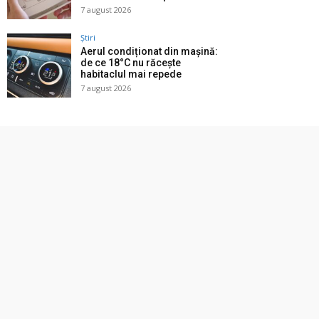
7 august 2026
Știri
Aerul condiționat din mașină:
de ce 18°C nu răcește
habitaclul mai repede
7 august 2026