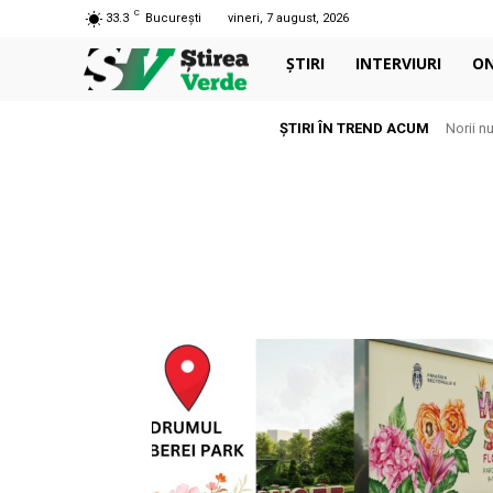
C
33.3
București
vineri, 7 august, 2026
ȘTIRI
INTERVIURI
O
ȘTIRI ÎN TREND ACUM
Norii n