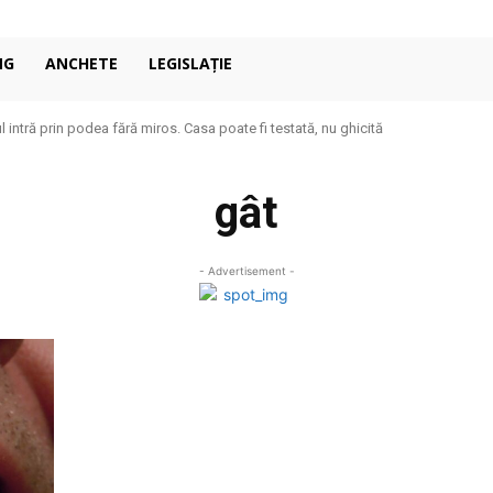
NG
ANCHETE
LEGISLAȚIE
 intră prin podea fără miros. Casa poate fi testată, nu ghicită
gât
- Advertisement -