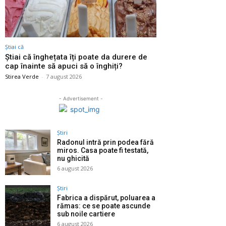
Știai că
Știai că înghețata îți poate da durere de
cap înainte să apuci să o înghiți?
Stirea Verde
-
7 august 2026
- Advertisement -
Știri
Radonul intră prin podea fără
miros. Casa poate fi testată,
nu ghicită
6 august 2026
Știri
Fabrica a dispărut, poluarea a
rămas: ce se poate ascunde
sub noile cartiere
6 august 2026