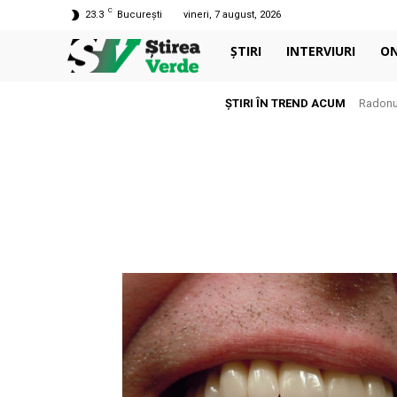
C
23.3
București
vineri, 7 august, 2026
ȘTIRI
INTERVIURI
O
ȘTIRI ÎN TREND ACUM
Radonul