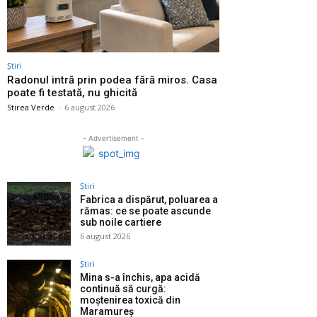
Știri
Radonul intră prin podea fără miros. Casa
poate fi testată, nu ghicită
Stirea Verde
-
6 august 2026
- Advertisement -
Știri
Fabrica a dispărut, poluarea a
rămas: ce se poate ascunde
sub noile cartiere
6 august 2026
Știri
Mina s-a închis, apa acidă
continuă să curgă:
moștenirea toxică din
Maramureș