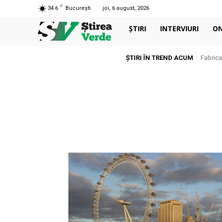
C
34.6
București
joi, 6 august, 2026
ȘTIRI
INTERVIURI
O
ȘTIRI ÎN TREND ACUM
Fabrica