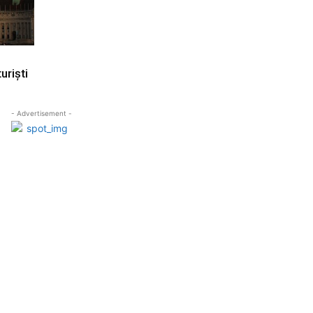
uriști
- Advertisement -