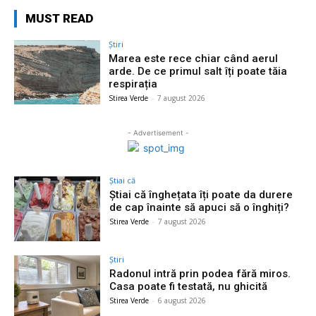
MUST READ
Știri
Marea este rece chiar când aerul
arde. De ce primul salt îți poate tăia
respirația
Stirea Verde
-
7 august 2026
- Advertisement -
Știai că
Știai că înghețata îți poate da durere
de cap înainte să apuci să o înghiți?
Stirea Verde
-
7 august 2026
Știri
Radonul intră prin podea fără miros.
Casa poate fi testată, nu ghicită
Stirea Verde
-
6 august 2026