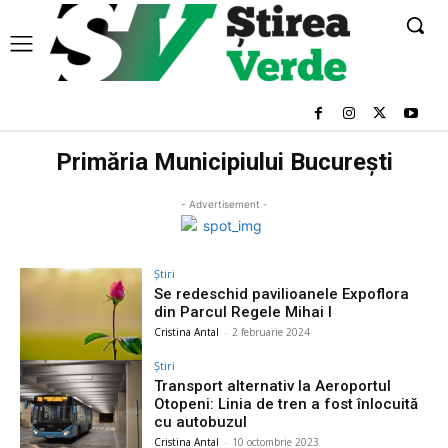
Primăria Municipiului București
- Advertisement -
Știri
Se redeschid pavilioanele Expoflora
din Parcul Regele Mihai I
Cristina Antal
-
2 februarie 2024
Știri
Transport alternativ la Aeroportul
Otopeni: Linia de tren a fost înlocuită
cu autobuzul
Cristina Antal
-
10 octombrie 2023