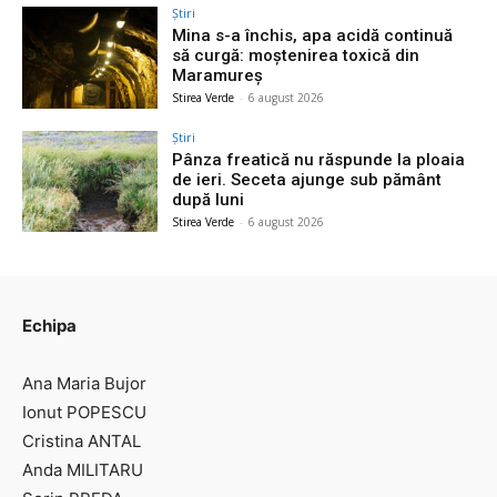
Știri
Mina s-a închis, apa acidă continuă
să curgă: moștenirea toxică din
Maramureș
Stirea Verde
-
6 august 2026
Știri
Pânza freatică nu răspunde la ploaia
de ieri. Seceta ajunge sub pământ
după luni
Stirea Verde
-
6 august 2026
Echipa
Ana Maria Bujor
Ionut POPESCU
Cristina ANTAL
Anda MILITARU