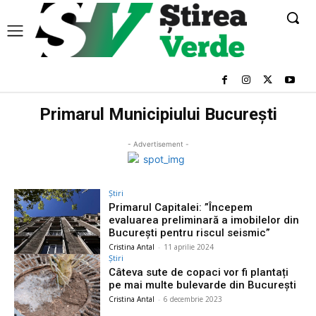
Primarul Municipiului București
- Advertisement -
Știri
Primarul Capitalei: ”Începem
evaluarea preliminară a imobilelor din
Bucureşti pentru riscul seismic”
Cristina Antal
-
11 aprilie 2024
Știri
Câteva sute de copaci vor fi plantați
pe mai multe bulevarde din București
Cristina Antal
-
6 decembrie 2023