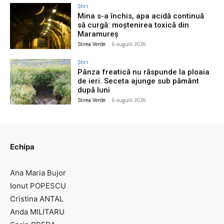
Știri
Mina s-a închis, apa acidă continuă
să curgă: moștenirea toxică din
Maramureș
Stirea Verde
-
6 august 2026
Știri
Pânza freatică nu răspunde la ploaia
de ieri. Seceta ajunge sub pământ
după luni
Stirea Verde
-
6 august 2026
Echipa
Ana Maria Bujor
Ionut POPESCU
Cristina ANTAL
Anda MILITARU