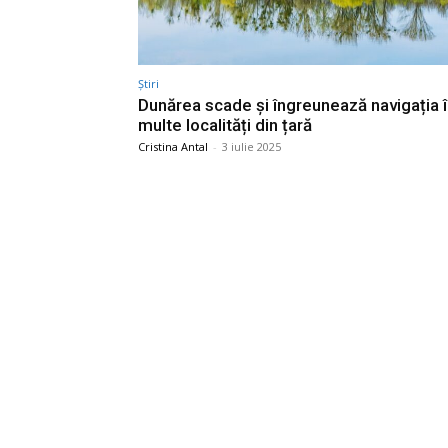
Știri
Dunărea scade și îngreunează navigația 
multe localități din țară
Cristina Antal
-
3 iulie 2025