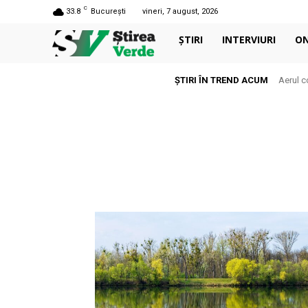
C
33.8
București
vineri, 7 august, 2026
ȘTIRI
INTERVIURI
O
ȘTIRI ÎN TREND ACUM
Aerul c