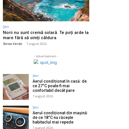
Știri
Norii nu sunt cremă solară. Te poți arde la
mare fără să simți căldura
Stirea Verde
-
7 august 2026
- Advertisement -
Știri
Aerul condiționat în casă: de
ce 27°C poate fi mai
confortabil decât pare
7 august 2026
Știri
Aerul condiționat din mașină:
de ce 18°C nu răcește
habitaclul mai repede
7 august 2026