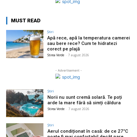
MUST READ
Știri
Apă rece, apă la temperatura camerei
sau bere rece? Cum te hidratezi
corect pe plajă
Stirea Verde
-
7 august 2026
- Advertisement -
Știri
Norii nu sunt cremă solară. Te poți
arde la mare fără să simți căldura
Stirea Verde
-
7 august 2026
Știri
Aerul condiționat în casă: de ce 27°C
poate fi mai confortabil decât pare