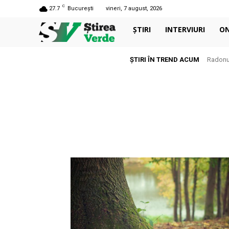
C
27.7
București
vineri, 7 august, 2026
ȘTIRI
INTERVIURI
O
ȘTIRI ÎN TREND ACUM
Radonul