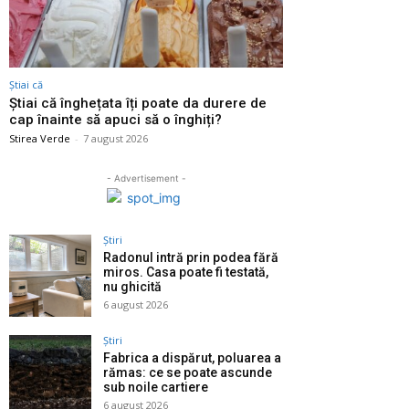
Știai că
Știai că înghețata îți poate da durere de
cap înainte să apuci să o înghiți?
Stirea Verde
-
7 august 2026
- Advertisement -
Știri
Radonul intră prin podea fără
miros. Casa poate fi testată,
nu ghicită
6 august 2026
Știri
Fabrica a dispărut, poluarea a
rămas: ce se poate ascunde
sub noile cartiere
6 august 2026