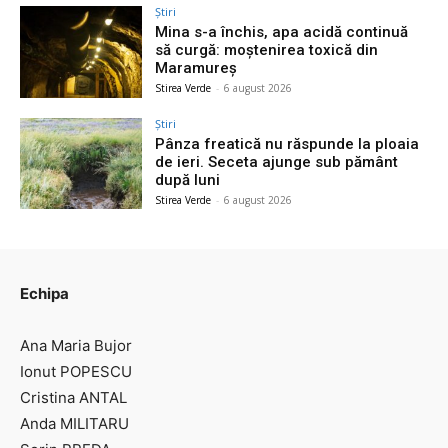
Știri
Mina s-a închis, apa acidă continuă
să curgă: moștenirea toxică din
Maramureș
Stirea Verde
-
6 august 2026
Știri
Pânza freatică nu răspunde la ploaia
de ieri. Seceta ajunge sub pământ
după luni
Stirea Verde
-
6 august 2026
Echipa
Ana Maria Bujor
Ionut POPESCU
Cristina ANTAL
Anda MILITARU