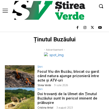
Ținutul Buzăului
- Advertisement -
Știri
Focul Viu din Buzău, blocat cu gard:
când natura ajunge prizonieră între
acte și ATV-uri
Stirea Verde
-
9 iulie 2026
Știri
Doi trovanți de la Ulmet din Ținutul
Buzăului sunt în pericol iminent de
prăbușire
Cristina Antal
-
3 august 2023