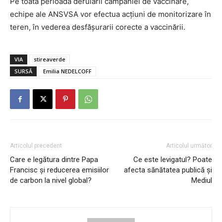
Pe toată perioada derulării campaniei de vaccinare,
echipe ale ANSVSA vor efectua acţiuni de monitorizare în
teren, în vederea desfăşurarii corecte a vaccinării.
VIA
stireaverde
SURSĂ
Emilia NEDELCOFF
Articolul precedent
Articolul următor
Care e legătura dintre Papa
Ce este levigatul? Poate
Francisc și reducerea emisiilor
afecta sănătatea publică și
de carbon la nivel global?
Mediul