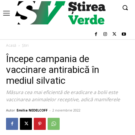
Acasă
Știri
Începe campania de
vaccinare antirabică în
mediul silvatic
Măsura cea mai eficientă de eradicare a bolii este
vaccinarea animalelor receptive, adică mamiferele
Autor
Emilia NEDELCOFF
-
2 noiembrie 2022