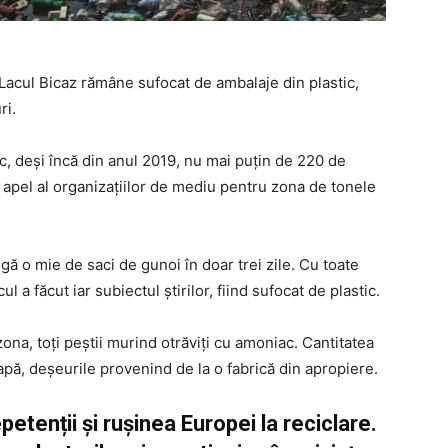
 Lacul Bicaz rămâne sufocat de ambalaje din plastic,
ri.
c, deși încă din anul 2019, nu mai puţin de 220 de
 apel al organizaţiilor de mediu pentru zona de tonele
gă o mie de saci de gunoi în doar trei zile. Cu toate
l a făcut iar subiectul știrilor, fiind sufocat de plastic.
ona, toți peștii murind otrăviți cu amoniac. Cantitatea
pă, deșeurile provenind de la o fabrică din apropiere.
tenții și rușinea Europei la reciclare.