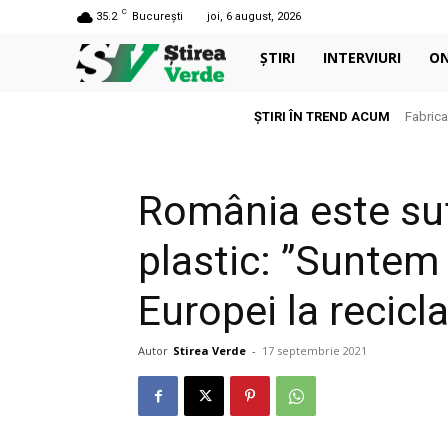
C
35.2
București
joi, 6 august, 2026
ȘTIRI
INTERVIURI
O
ȘTIRI ÎN TREND ACUM
Fabrica
România este suf
plastic: ”Suntem 
Europei la recicla
Autor
Stirea Verde
-
17 septembrie 2021