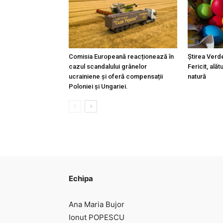
Comisia Europeană reacționează în
Știrea Verd
cazul scandalului grânelor
Fericit, alăt
ucrainiene și oferă compensații
natură
Poloniei și Ungariei.
Echipa
Ana Maria Bujor
Ionut POPESCU