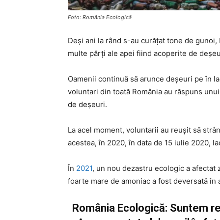
Foto: România Ecologică
Deşi ani la rând s-au curăţat tone de gunoi,
multe părți ale apei fiind acoperite de deşeu
Oamenii continuă să arunce deşeuri pe în la
voluntari din toată România au răspuns unui
de deşeuri.
La acel moment, voluntarii au reuşit să strân
acestea, în 2020, în data de 15 iulie 2020, lacu
În
2021
, un nou dezastru ecologic a afectat z
foarte mare de amoniac a fost deversată în a
România Ecologică: Suntem repe