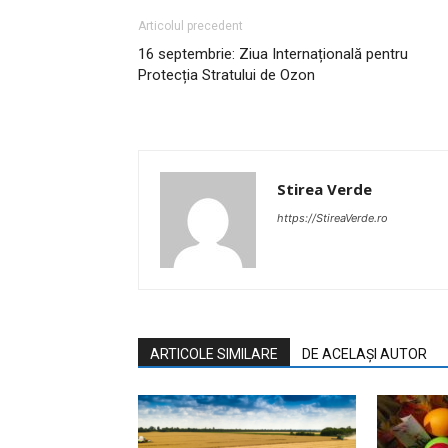
Articolul precedent
16 septembrie: Ziua Internațională pentru
Protecția Stratului de Ozon
Stirea Verde
https://StireaVerde.ro
ARTICOLE SIMILARE
DE ACELAȘI AUTOR