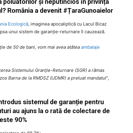
 poluatorilor și neputincios în privința
atul? România a devenit #ȚaraGunoaielor
nia Ecologică
, imaginea apocaliptică cu Lacul Bicaz
ipsa unui sistem de garanție-returnare îl cauzează.
ție de 50 de bani, vom mai avea atâtea
ambalaje
ucerea Sistemului Granție-Returnare (SGR) a rămas
nczos Barna de la RMDSZ (UDMR) a preluat mandatul
”,
 introdus sistemul de garanție pentru
uri au ajuns la o rată de colectare de
este 90%