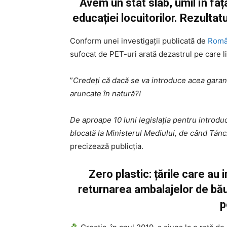
Avem un stat slab, umil în fața
educației locuitorilor. Rezult
Conform unei investigații publicată de
Româ
sufocat de PET-uri arată dezastrul pe care l
”
Credeți că dacă se va introduce acea garan
aruncate în natură?!
De aproape 10 luni legislația pentru introd
blocată la Ministerul Mediului, de când Tá
precizează publicția.
Zero plastic: țările care au
returnarea ambalajelor de băut
p