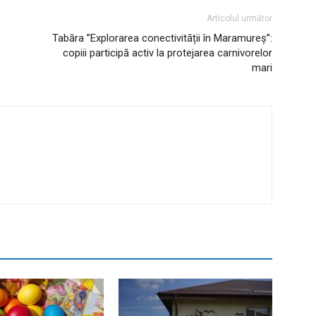
Articolul următor
Tabăra ”Explorarea conectivității în Maramureș”:
copiii participă activ la protejarea carnivorelor
mari