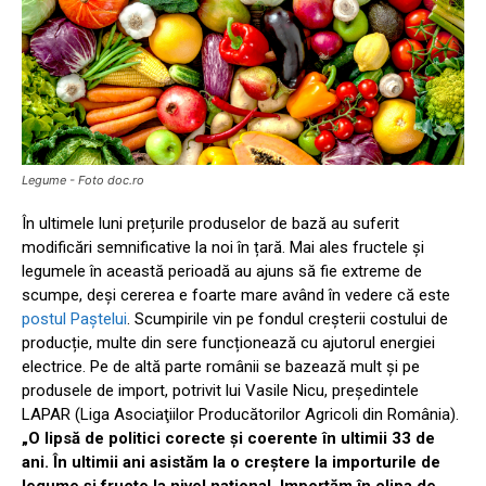
Legume - Foto doc.ro
În ultimele luni prețurile produselor de bază au suferit
modificări semnificative la noi în țară. Mai ales fructele și
legumele în această perioadă au ajuns să fie extreme de
scumpe, deși cererea e foarte mare având în vedere că este
postul Paștelui
. Scumpirile vin pe fondul creșterii costului de
producție, multe din sere funcționează cu ajutorul energiei
electrice. Pe de altă parte românii se bazează mult și pe
produsele de import, potrivit lui Vasile Nicu, preşedintele
LAPAR (Liga Asociaţiilor Producătorilor Agricoli din România).
„O lipsă de politici corecte și coerente în ultimii 33 de
ani. În ultimii ani asistăm la o creștere la importurile de
legume și fructe la nivel național. Importăm în clipa de