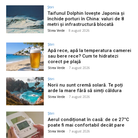
Știri
Taifunul Dolphin lovește Japonia și
închide porturi în China: valuri de 8
metri și infrastructură blocată
Stirea Verde
-
8 august 2026
Știri
Apă rece, apă la temperatura camerei
sau bere rece? Cum te hidratezi
corect pe plajă
Stirea Verde
-
7 august 2026
Știri
Norii nu sunt cremă solară. Te poți
arde la mare fără să simți căldura
Stirea Verde
-
7 august 2026
Știri
Aerul condiționat în casă: de ce 27°C
poate fi mai confortabil decât pare
Stirea Verde
-
7 august 2026