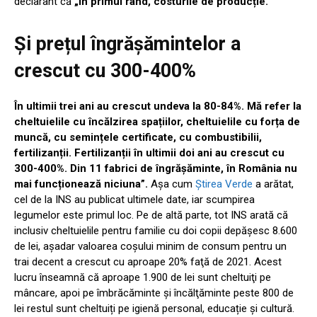
declarant că
„în primul rând, costurile de producție.
Și prețul îngrășămintelor a
crescut cu 300-400%
În ultimii trei ani au crescut undeva la 80-84%. Mă refer la
cheltuielile cu încălzirea spațiilor, cheltuielile cu forța de
muncă, cu semințele certificate, cu combustibilii,
fertilizanții. Fertilizanții în ultimii doi ani au crescut cu
300-400%. Din 11 fabrici de îngrășăminte, în România nu
mai funcționează niciuna”.
Așa cum
Știrea Verde
a arătat,
cel de la INS au publicat ultimele date, iar scumpirea
legumelor este primul loc. Pe de altă parte, tot INS arată că
inclusiv cheltuielile pentru familie cu doi copii depăşesc 8.600
de lei, aşadar valoarea coşului minim de consum pentru un
trai decent a crescut cu aproape 20% faţă de 2021. Acest
lucru înseamnă că aproape 1.900 de lei sunt cheltuiţi pe
mâncare, apoi pe îmbrăcăminte şi încălţăminte peste 800 de
lei restul sunt cheltuiți pe igienă personal, educație și cultură.