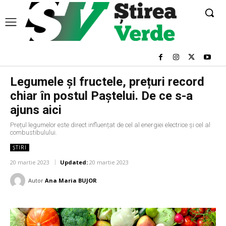
Legumele șI fructele, prețuri record
chiar în postul Paștelui. De ce s-a
ajuns aici
Prețul legumelor este direct influențat de cel al energiei electrice și cel al
combustibulului.
ȘTIRI
20 martie 2023
Updated:
20 martie 2023
Autor
Ana Maria BUJOR