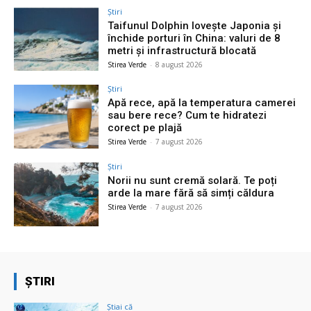
Știri
Taifunul Dolphin lovește Japonia și
închide porturi în China: valuri de 8
metri și infrastructură blocată
Stirea Verde
-
8 august 2026
Știri
Apă rece, apă la temperatura camerei
sau bere rece? Cum te hidratezi
corect pe plajă
Stirea Verde
-
7 august 2026
Știri
Norii nu sunt cremă solară. Te poți
arde la mare fără să simți căldura
Stirea Verde
-
7 august 2026
ȘTIRI
Știai că