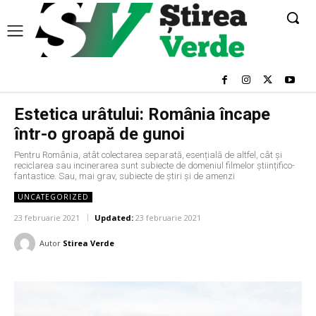
Estetica urâtului: România încape
într-o groapă de gunoi
Pentru România, atât colectarea separată, esențială de altfel, cât și
reciclarea sau incinerarea sunt subiecte de domeniul filmelor științifico-
fantastice. Sau, mai grav, subiecte de știri și de amenzi
UNCATEGORIZED
23 februarie 2021
Updated:
23 februarie 2021
Autor
Stirea Verde