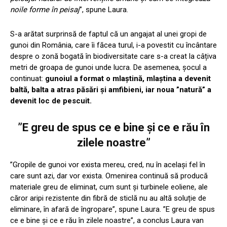
noile forme în peisaj
”, spune Laura.
S-a arătat surprinsă de faptul că un angajat al unei gropi de
gunoi din România, care îi făcea turul, i-a povestit cu încântare
despre o zonă bogată în biodiversitate care s-a creat la câțiva
metri de groapa de gunoi unde lucra. De asemenea, șocul a
continuat:
gunoiul a format o mlaștină, mlaștina a devenit
baltă, balta a atras păsări și amfibieni, iar noua ”natură” a
devenit loc de pescuit.
”E greu de spus ce e bine și ce e rău în
zilele noastre”
”Gropile de gunoi vor exista mereu, cred, nu în același fel în
care sunt azi, dar vor exista. Omenirea continuă să producă
materiale greu de eliminat, cum sunt și turbinele eoliene, ale
căror aripi rezistente din fibră de sticlă nu au altă soluție de
eliminare, în afară de îngropare”, spune Laura. ”E greu de spus
ce e bine și ce e rău în zilele noastre”, a conclus Laura van