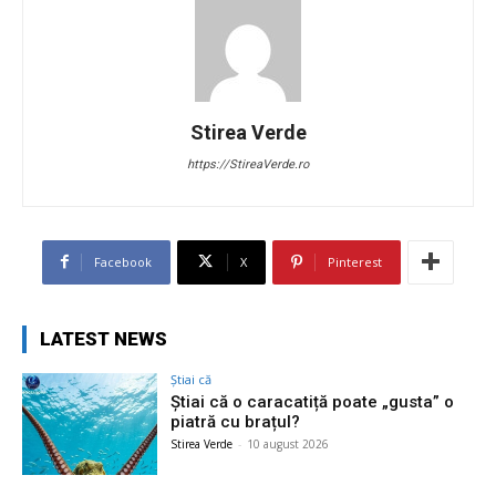
Stirea Verde
https://StireaVerde.ro
Facebook
X
Pinterest
LATEST NEWS
Știai că
Știai că o caracatiță poate „gusta” o
piatră cu brațul?
Stirea Verde
-
10 august 2026