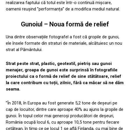
realizarea faptului că totul este într-o continuă mișcare,
oamenii reușind ”performanța” de a modifica mediul natural.
Gunoiul – Noua formă de relief
Una dintre observațiile fotografel a fost că gropile de gunoi,
ele însele formate din straturi de materiale, alcătuiesc un nou
strat al Pământului.
Strat peste strat, plastic, geotextil, pietriș sau gunoi
menajer, groapa de gunoi este surprinsă în fotografiile
proiectului ca o formă de relief de sine stătătoare, relief
la care contribum cu toții, zilnic, fără ca măcar să ne dăm
seama.
”În 2018, în Europa au fost generate 5,2 tone de deșeuri pe
cap de locuitor, dintre care aproape 40% au ajuns la gropile de
gunoi. În topul celor mai generoși producători de deșeuri,
România ocupă locul 6, cu aproape 10,5 tone pentru fiecare
cetățean, în timp ce pe locul 1 se află Finlanda, cu mai bine de