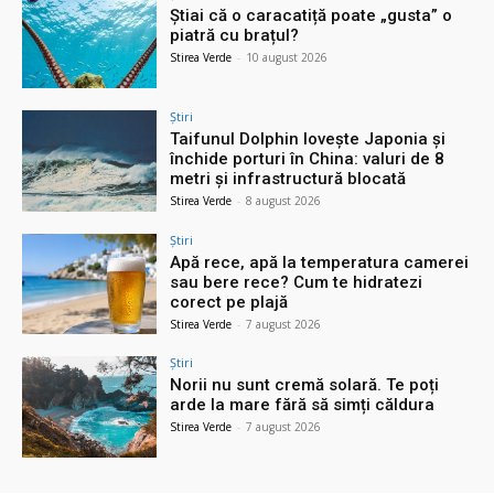
Știai că o caracatiță poate „gusta” o
piatră cu brațul?
Stirea Verde
-
10 august 2026
Știri
Taifunul Dolphin lovește Japonia și
închide porturi în China: valuri de 8
metri și infrastructură blocată
Stirea Verde
-
8 august 2026
Știri
Apă rece, apă la temperatura camerei
sau bere rece? Cum te hidratezi
corect pe plajă
Stirea Verde
-
7 august 2026
Știri
Norii nu sunt cremă solară. Te poți
arde la mare fără să simți căldura
Stirea Verde
-
7 august 2026