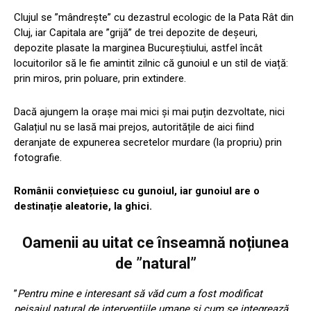
Clujul se ”mândrește” cu dezastrul ecologic de la Pata Rât din
Cluj, iar Capitala are ”grijă” de trei depozite de deșeuri,
depozite plasate la marginea Bucureștiului, astfel încât
locuitorilor să le fie amintit zilnic că gunoiul e un stil de viață:
prin miros, prin poluare, prin extindere.
Dacă ajungem la orașe mai mici și mai puțin dezvoltate, nici
Galațiul nu se lasă mai prejos, autoritățile de aici fiind
deranjate de expunerea secretelor murdare (la propriu) prin
fotografie.
Românii conviețuiesc cu gunoiul, iar gunoiul are o
destinație aleatorie, la ghici.
Oamenii au uitat ce înseamnă noțiunea
de ”natural”
”
Pentru mine e interesant să văd cum a fost modificat
peisajul natural de intervențiile umane și cum se integrează