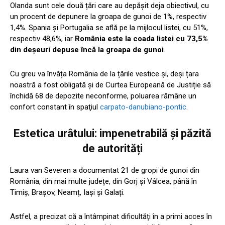
Olanda sunt cele două țări care au depășit deja obiectivul, cu
un procent de depunere la groapa de gunoi de 1%, respectiv
1,4%. Spania și Portugalia se află pe la mijlocul listei, cu 51%,
respectiv 48,6%, iar
România este la coada listei cu 73,5%
din deșeuri depuse încă la groapa de gunoi
.
Cu greu va învăța România de la țările vestice și, deși țara
noastră a fost obligată și de Curtea Europeană de Justiție să
închidă 68 de depozite neconforme, poluarea rămâne un
confort constant în spaţiul
carpato-danubiano-pontic
.
Estetica urâtului: impenetrabilă și păzită
de autorități
Laura van Severen a documentat 21 de gropi de gunoi din
România, din mai multe județe, din Gorj și Vâlcea, până în
Timiș, Brașov, Neamț, Iași și Galați.
Astfel, a precizat că a întâmpinat dificultăți în a primi acces în