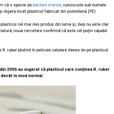
um că o specie de
bacterii marine
, cunoscute sub numele
igera încet plasticul fabricat din polietilenă (PE).
 plasticul cel mai des produs din lume și, deși nu este clar
atură, noua cercetare confirmă că este cel puțin capabil
e R. ruber plutind în pelicule celulare dense de pe plasticul
e din 2006 au sugerat că plasticul care conținea R. ruber
 decât în mod normal.