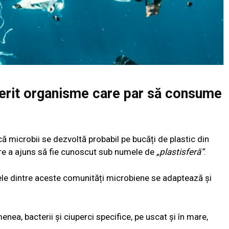
perit organisme care par să consume
că microbii se dezvoltă probabil pe bucăți de plastic din
re a ajuns să fie cunoscut sub numele de
„plastisferă”
.
ele dintre aceste comunități microbiene se adaptează și
nea, bacterii și ciuperci specifice, pe uscat și în mare,