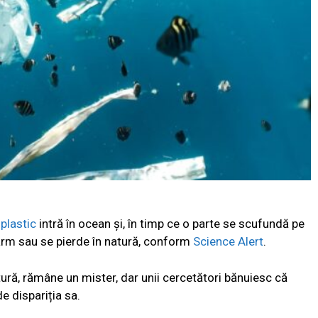
e
plastic
intră în ocean și, în timp ce o parte se scufundă pe
țărm sau se pierde în natură, conform
Science Alert
.
atură, rămâne un mister, dar unii cercetători bănuiesc că
e dispariția sa.