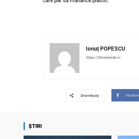
care par să mănânce plastic.
Ionuț POPESCU
https://StireaVerde.ro
Facebo
Distribuiți
ȘTIRI