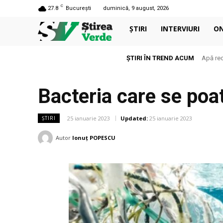
C
27.8
București
duminică, 9 august, 2026
ȘTIRI
INTERVIURI
O
ȘTIRI ÎN TREND ACUM
Apă rec
Bacteria care se poat
25 ianuarie 2023
Updated:
25 ianuarie 2023
ȘTIRI
Autor
Ionuț POPESCU