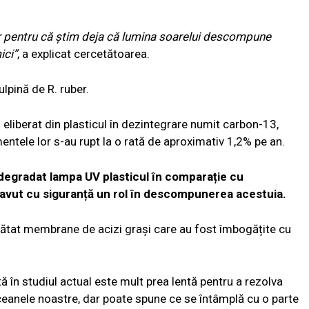
r pentru că știm deja că lumina soarelui descompune
ici”
, a explicat cercetătoarea.
lpină de R. ruber.
eliberat din plasticul în dezintegrare numit carbon-13,
mentele lor s-au rupt la o rată de aproximativ 1,2% pe an.
 degradat lampa UV plasticul în comparație cu
au avut cu siguranță un rol în descompunerea acestuia.
ătat membrane de acizi grași care au fost îmbogățite cu
ă în studiul actual este mult prea lentă pentru a rezolva
eanele noastre, dar poate spune ce se întâmplă cu o parte