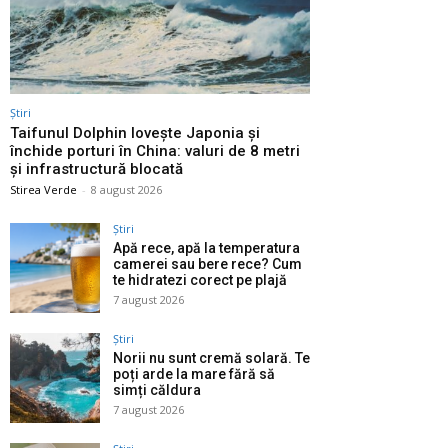
Știri
Taifunul Dolphin lovește Japonia și
închide porturi în China: valuri de 8 metri
și infrastructură blocată
Stirea Verde
-
8 august 2026
Știri
Apă rece, apă la temperatura
camerei sau bere rece? Cum
te hidratezi corect pe plajă
7 august 2026
Știri
Norii nu sunt cremă solară. Te
poți arde la mare fără să
simți căldura
7 august 2026