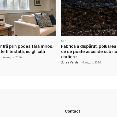
Știri
ntră prin podea fără miros.
Fabrica a dispărut, poluarea
e fi testată, nu ghicită
ce se poate ascunde sub no
cartiere
-
6 august 2026
Stirea Verde
-
6 august 2026
Contact