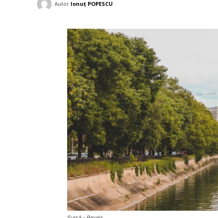
Autor
Ionuț POPESCU
Sursă - Pexels