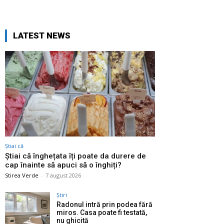
LATEST NEWS
Știai că
Știai că înghețata îți poate da durere de
cap înainte să apuci să o înghiți?
Stirea Verde
-
7 august 2026
Știri
Radonul intră prin podea fără
miros. Casa poate fi testată,
nu ghicită