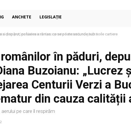
NG
ANCHETE
LEGISLAȚIE
 a dispărut, poluarea a rămas: ce se poate ascunde sub noile cartiere
 românilor în păduri, depu
iana Buzoianu: „Lucrez și
jarea Centurii Verzi a Buc
atur din cauza calității 
 aerului pe care îl respirăm
2