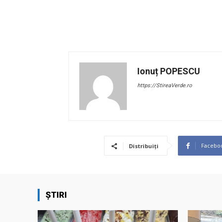
Ionuț POPESCU
https://StireaVerde.ro
Facebo
Distribuiți
ȘTIRI