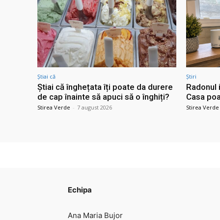
Știai că
Știri
Știai că înghețata îți poate da durere
Radonul i
de cap înainte să apuci să o înghiți?
Casa poat
Stirea Verde
-
7 august 2026
Stirea Verde
Echipa
Ana Maria Bujor