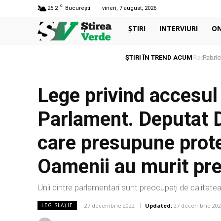
C
25.2
București
vineri, 7 august, 2026
ȘTIRI
INTERVIURI
O
ȘTIRI ÎN TREND ACUM
Fabrica
Lege privind accesul
Parlament. Deputat D
care presupune prote
Oamenii au murit prem
Unii dintre parlamentari sunt preocupați de calitatea
27 decembrie 2022
Updated:
27 decembrie 202
LEGISLAȚIE