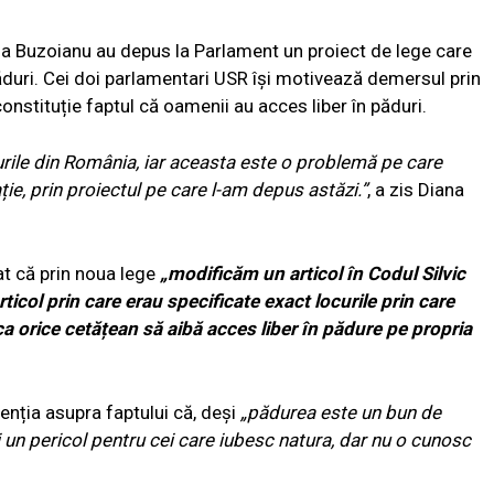
na Buzoianu au depus la Parlament un proiect de lege care
ăduri. Cei doi parlamentari USR își motivează demersul prin
n constituție faptul că oamenii au acces liber în păduri.
urile din România, iar aceasta este o problemă pe care
ie, prin proiectul pe care l-am depus astăzi.”
, a zis Diana
at că prin noua lege
„modificăm un articol în Codul Silvic
ticol prin care erau specificate exact locurile prin care
ca orice cetățean să aibă acces liber în pădure pe propria
tenția asupra faptului că, deși
„
pădurea este un bun de
și un pericol pentru cei care iubesc natura, dar nu o cunosc