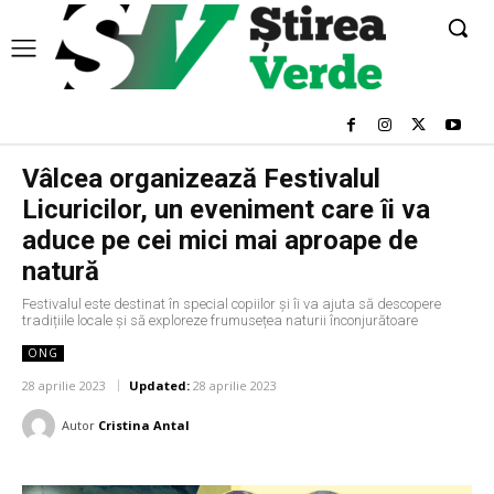
Vâlcea organizează Festivalul
Licuricilor, un eveniment care îi va
aduce pe cei mici mai aproape de
natură
Festivalul este destinat în special copiilor și îi va ajuta să descopere
tradițiile locale și să exploreze frumusețea naturii înconjurătoare
ONG
28 aprilie 2023
Updated:
28 aprilie 2023
Autor
Cristina Antal