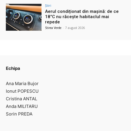
Știri
Aerul condiționat din mașină: de ce
18°C nu răcește habitaclul mai
repede
Stirea Verde
-
7 august 2026
Echipa
Ana Maria Bujor
Ionut POPESCU
Cristina ANTAL
Anda MILITARU
Sorin PREDA