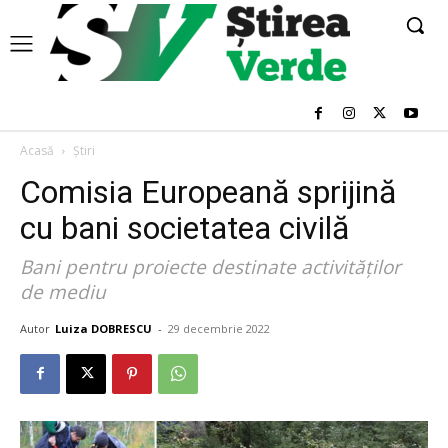
Acasă
Știri
Comisia Europeană sprijină
cu bani societatea civilă
Bani pentru proiecte destinate activităților
de mediu
Autor
Luiza DOBRESCU
-
29 decembrie 2022