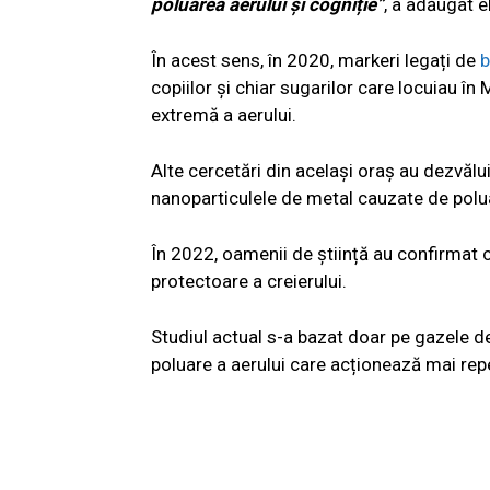
poluarea aerului și cogniție”
, a adăugat el
În acest sens, în 2020, markeri legați de
b
copiilor și chiar sugarilor care locuiau î
extremă a aerului.
Alte cercetări din același oraș au dezvălu
nanoparticulele de metal cauzate de poluar
În 2022, oamenii de știință au confirmat c
protectoare a creierului.
Studiul actual s-a bazat doar pe gazele d
poluare a aerului care acționează mai rep