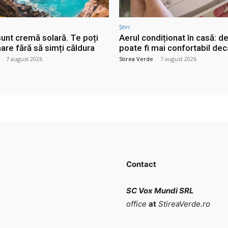
Știri
sunt cremă solară. Te poți
Aerul condiționat în casă: d
are fără să simți căldura
poate fi mai confortabil dec
-
7 august 2026
Stirea Verde
-
7 august 2026
Contact
SC Vox Mundi SRL
office
at
StireaVerde.ro