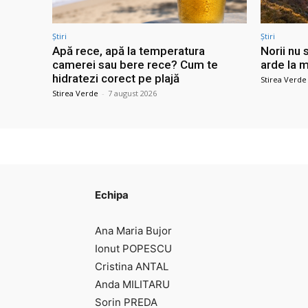
Știri
Știri
Apă rece, apă la temperatura
Norii nu 
camerei sau bere rece? Cum te
arde la m
hidratezi corect pe plajă
Stirea Verde
Stirea Verde
-
7 august 2026
Echipa
Ana Maria Bujor
Ionut POPESCU
Cristina ANTAL
Anda MILITARU
Sorin PREDA