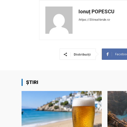
Ionuț POPESCU
https://StireaVerde.ro
Facebo
Distribuiți
ȘTIRI