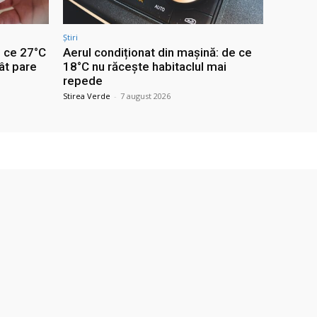
Știri
e ce 27°C
Aerul condiționat din mașină: de ce
ât pare
18°C nu răcește habitaclul mai
repede
Stirea Verde
-
7 august 2026