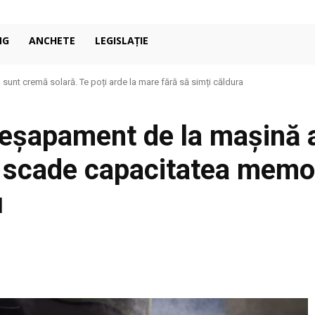
NG
ANCHETE
LEGISLAȚIE
nt cremă solară. Te poți arde la mare fără să simți căldura
ondiționat în casă: de ce 27°C poate fi mai confortabil decât pare
 eșapament de la mașină 
: scade capacitatea memor
u