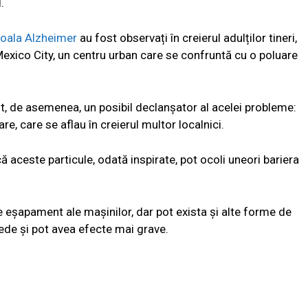
.
oala Alzheimer
au fost observați în creierul adulților tineri,
n Mexico City, un centru urban care se confruntă cu o poluare
it, de asemenea, un posibil declanșator al acelei probleme:
e, care se aflau în creierul multor localnici.
ă aceste particule, odată inspirate, pot ocoli uneori bariera
e eșapament ale mașinilor, dar pot exista și alte forme de
ede și pot avea efecte mai grave.