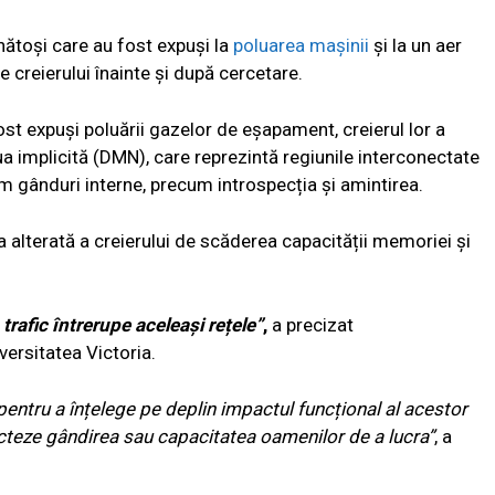
nătoși care au fost expuși la
poluarea mașinii
și la un aer
ale creierului înainte și după cercetare.
fost expuși poluării gazelor de eșapament, creierul lor a
a implicită (DMN), care reprezintă regiunile interconectate
m gânduri interne, precum introspecția și amintirea.
ea alterată a creierului de scăderea capacității memoriei și
 trafic întrerupe aceleași rețele”
,
a precizat
ersitatea Victoria.
pentru a înțelege pe deplin impactul funcțional al acestor
cteze gândirea sau capacitatea oamenilor de a lucra”
, a