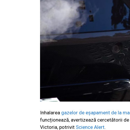
Inhalarea
gazelor de eșapament de la ma
funcționează, avertizează cercetătorii de 
Victoria, potrivit
Science Alert
.