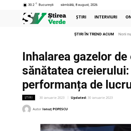
C
30.2
București
sâmbătă, 8 august, 2026
ȘTIRI
INTERVIURI
O
ȘTIRI ÎN TREND ACUM
Norii nu su
Aerul c
Inhalarea gazelor de
sănătatea creierului
performanța de lucr
30 ianuarie 2023
Updated:
30 ianuarie 2023
ȘTIRI
Autor
Ionuț POPESCU