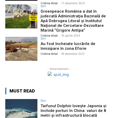
Cristina Antal
-
17 decembrie 2024
Știri
Greenpeace România a dat în
judecată Administraţia Bazinală de
Apă Dobrogea Litoral şi Institutul
Naţional de Cercetare-Dezvoltare
Marină ”Grigore Antipa”
Cristina Antal
-
16 aprilie 2024
Știri
Au fost încheiate lucrările de
înnisipare în zona Eforie
Cristina Antal
-
28 decembrie 2023
- Advertisement -
MUST READ
Știri
Taifunul Dolphin lovește Japonia și
închide porturi în China: valuri de 8
metri și infrastructură blocată