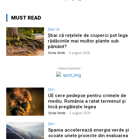
MUST READ
Știai că
Știai că rețelele de ciuperci pot lega
rădăcinile mai multor plante sub
pământ?
Stirea Verde
-
6 august 2026
- Advertisement -
Știri
UE cere pedepse pentru crimele de
mediu. România a ratat termenul și
încă pregătește legea
Stirea Verde
-
5 august 2026
Știri
Spania accelerează energia verde și
scoate unele proiecte din evaluarea