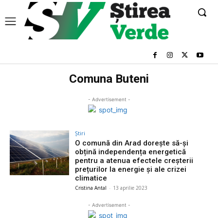
Comuna Buteni
- Advertisement -
Știri
O comună din Arad dorește să-și
obțină independența energetică
pentru a atenua efectele creșterii
prețurilor la energie și ale crizei
climatice
Cristina Antal
-
13 aprilie 2023
- Advertisement -