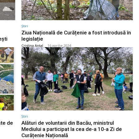
Știri
Ziua Națională de Curățenie a fost introdusă în
eşti
legislație
Cristina Antal
-
16 aprilie 2024
Știri
ate de
Alături de voluntarii din Bacău, ministrul
Mediului a participat la cea de-a 10-a Zi de
Curățenie Națională