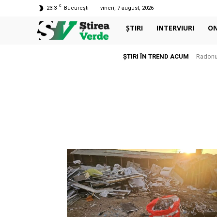
C
23.3
București
vineri, 7 august, 2026
ȘTIRI
INTERVIURI
O
ȘTIRI ÎN TREND ACUM
Radonul