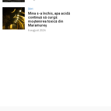
Știri
Mina s-a închis, apa acidă
continuă să curgă:
moștenirea toxică din
Maramureș
6 august 2026