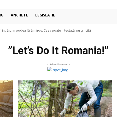
NG
ANCHETE
LEGISLAȚIE
 intră prin podea fără miros. Casa poate fi testată, nu ghicită
”Let’s Do It Romania!”
- Advertisement -