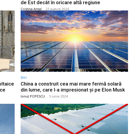
de Est decât în oricare altă regiune
Cristina Antal
-
23 august 2024
Știri
oltaice
China a construit cea mai mare fermă solară
uce
din lume, care l-a impresionat și pe Elon Musk
Ionuț POPESCU
-
5 iunie 2024