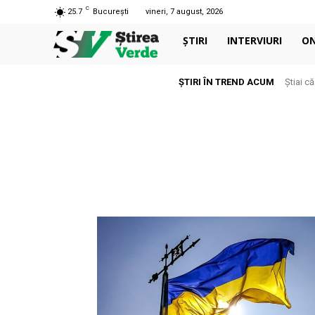
C
25.7
București
vineri, 7 august, 2026
ȘTIRI
INTERVIURI
O
ȘTIRI ÎN TREND ACUM
Știai c