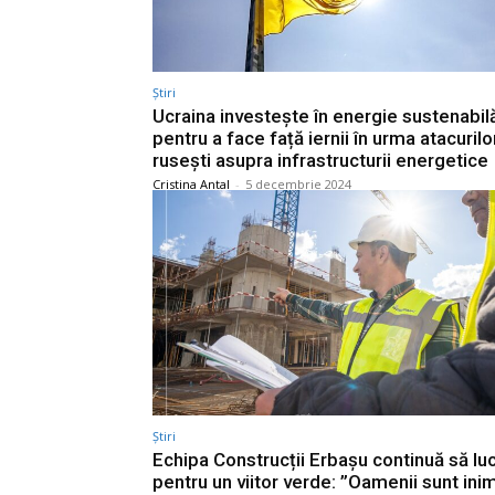
Știri
Ucraina investește în energie sustenabil
pentru a face față iernii în urma atacurilo
rusești asupra infrastructurii energetice
Cristina Antal
-
5 decembrie 2024
Știri
Echipa Construcții Erbașu continuă să lu
pentru un viitor verde: ”Oamenii sunt ini