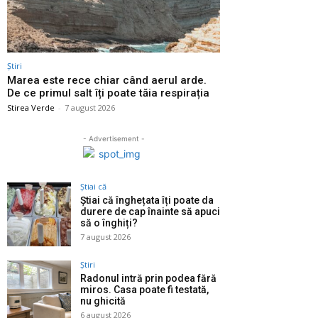
Știri
Marea este rece chiar când aerul arde.
De ce primul salt îți poate tăia respirația
Stirea Verde
-
7 august 2026
- Advertisement -
Știai că
Știai că înghețata îți poate da
durere de cap înainte să apuci
să o înghiți?
7 august 2026
Știri
Radonul intră prin podea fără
miros. Casa poate fi testată,
nu ghicită
6 august 2026