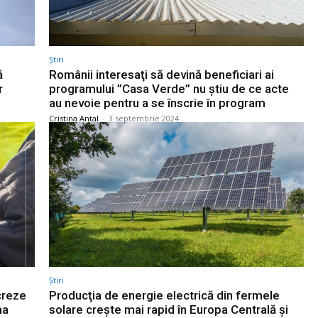
Știri
ă
Românii interesaţi să devină beneficiari ai
r
programului ”Casa Verde” nu ştiu de ce acte
au nevoie pentru a se înscrie în program
Cristina Antal
-
3 septembrie 2024
Știri
creze
Producţia de energie electrică din fermele
ma
solare creşte mai rapid în Europa Centrală şi