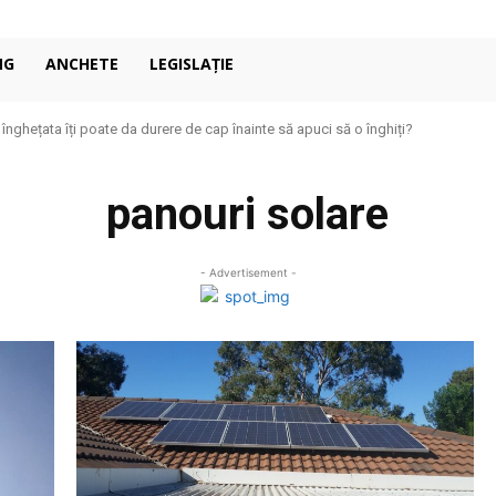
NG
ANCHETE
LEGISLAȚIE
ă înghețata îți poate da durere de cap înainte să apuci să o înghiți?
panouri solare
- Advertisement -