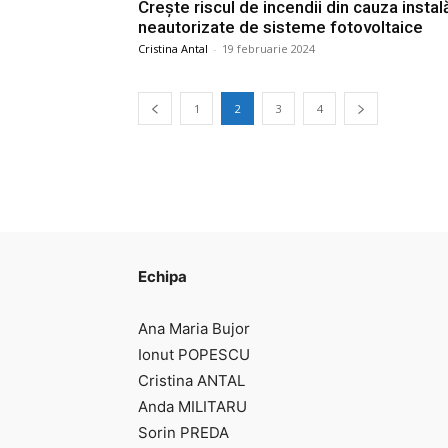
Creşte riscul de incendii din cauza instală
neautorizate de sisteme fotovoltaice
Cristina Antal
-
19 februarie 2024
1
2
3
4
Echipa
Ana Maria Bujor
Ionut POPESCU
Cristina ANTAL
Anda MILITARU
Sorin PREDA