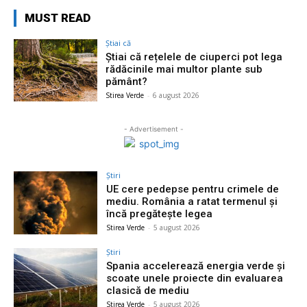
MUST READ
Știai că
Știai că rețelele de ciuperci pot lega
rădăcinile mai multor plante sub
pământ?
Stirea Verde
-
6 august 2026
- Advertisement -
Știri
UE cere pedepse pentru crimele de
mediu. România a ratat termenul și
încă pregătește legea
Stirea Verde
-
5 august 2026
Știri
Spania accelerează energia verde și
scoate unele proiecte din evaluarea
clasică de mediu
Stirea Verde
-
5 august 2026