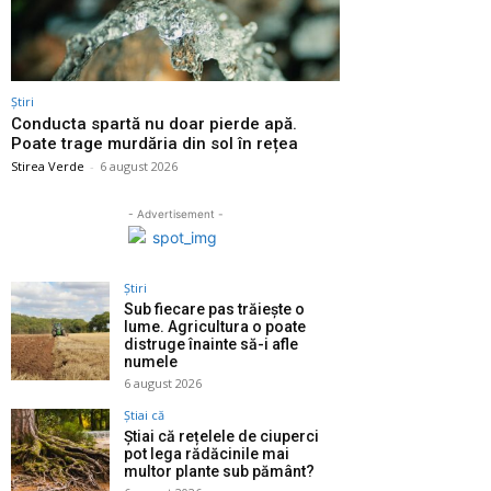
Știri
Conducta spartă nu doar pierde apă.
Poate trage murdăria din sol în rețea
Stirea Verde
-
6 august 2026
- Advertisement -
Știri
Sub fiecare pas trăiește o
lume. Agricultura o poate
distruge înainte să-i afle
numele
6 august 2026
Știai că
Știai că rețelele de ciuperci
pot lega rădăcinile mai
multor plante sub pământ?