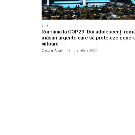
Știri
România la COP29: Doi adolescenți româ
măsuri urgente care să protejeze generaț
viitoare
Cristina Antal
-
19 noiembrie 2024