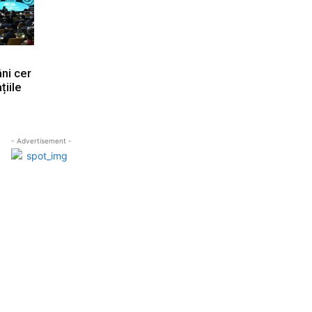
ni cer
iile
- Advertisement -