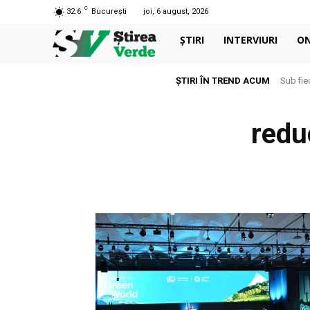
C
32.6
București
joi, 6 august, 2026
ȘTIRI
INTERVIURI
O
ȘTIRI ÎN TREND ACUM
Sub fie
redu