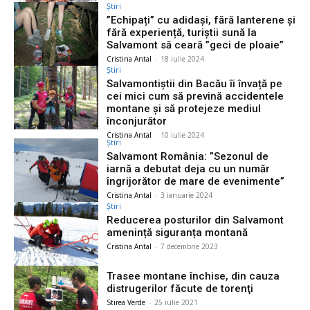
Știri
”Echipați” cu adidași, fără lanterene și
fără experiență, turiștii sună la
Salvamont să ceară ”geci de ploaie”
Cristina Antal
-
18 iulie 2024
Știri
Salvamontiștii din Bacău îi învață pe
cei mici cum să prevină accidentele
montane și să protejeze mediul
înconjurător
Cristina Antal
-
10 iulie 2024
Știri
Salvamont România: ”Sezonul de
iarnă a debutat deja cu un număr
îngrijorător de mare de evenimente”
Cristina Antal
-
3 ianuarie 2024
Știri
Reducerea posturilor din Salvamont
amenință siguranța montană
Cristina Antal
-
7 decembrie 2023
Trasee montane închise, din cauza
distrugerilor făcute de torenţi
Stirea Verde
-
25 iulie 2021