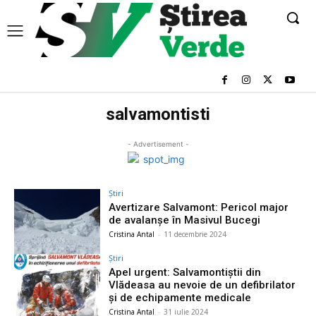
salvamontisti
- Advertisement -
Știri
Avertizare Salvamont: Pericol major
de avalanşe în Masivul Bucegi
Cristina Antal
-
11 decembrie 2024
Știri
Apel urgent: Salvamontiștii din
Vlădeasa au nevoie de un defibrilator
și de echipamente medicale
Cristina Antal
-
31 iulie 2024