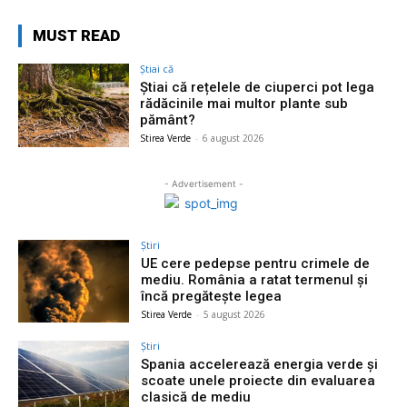
MUST READ
Știai că
Știai că rețelele de ciuperci pot lega
rădăcinile mai multor plante sub
pământ?
Stirea Verde
-
6 august 2026
- Advertisement -
Știri
UE cere pedepse pentru crimele de
mediu. România a ratat termenul și
încă pregătește legea
Stirea Verde
-
5 august 2026
Știri
Spania accelerează energia verde și
scoate unele proiecte din evaluarea
clasică de mediu