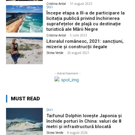
Cristina Antal
-
31 august 2023
Știri
Începe etapa a III-a de participare la
licitația publică privind închirierea
suprafețelor de plajă cu destinație
turistică ale Mării Negre
Cristina Antal
-
5 iulie 2023
Litoralul românesc, 2021: sancțiuni,
mizerie și construcții ilegale
Stirea Verde
-
26 august 2021
- Advertisement -
MUST READ
Știri
Taifunul Dolphin lovește Japonia și
închide porturi în China: valuri de 8
metri și infrastructură blocată
Stirea Verde
-
8 august 2026