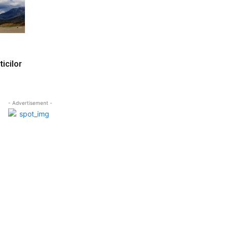
icilor
- Advertisement -