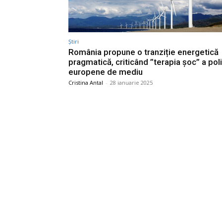
Știri
România propune o tranziție energetică
pragmatică, criticând ”terapia șoc” a polit
europene de mediu
Cristina Antal
-
28 ianuarie 2025