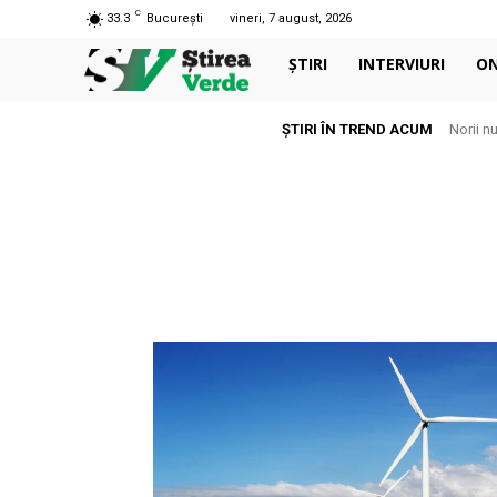
C
33.3
București
vineri, 7 august, 2026
ȘTIRI
INTERVIURI
O
ȘTIRI ÎN TREND ACUM
Norii n