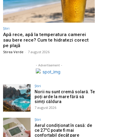
Știri
Apă rece, apă la temperatura camerei
sau bere rece? Cum te hidratezi corect
pe plajă
Stirea Verde
-
7 august 2026
- Advertisement -
Știri
Norii nu sunt cremă solară. Te
poți arde la mare fără să
simți căldura
7 august 2026
Știri
Aerul condiționat în casă: de
ce 27°C poate fi mai
confortabil decât pare