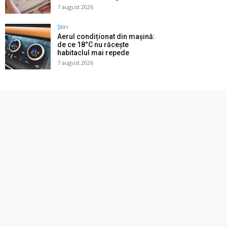
7 august 2026
Știri
Aerul condiționat din mașină:
de ce 18°C nu răcește
habitaclul mai repede
7 august 2026