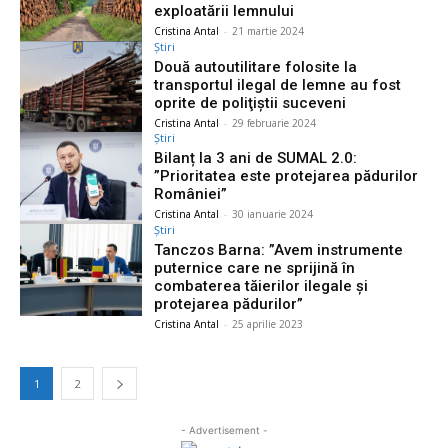
exploatării lemnului
Cristina Antal
-
21 martie 2024
Știri
Două autoutilitare folosite la
transportul ilegal de lemne au fost
oprite de poliţiştii suceveni
Cristina Antal
-
29 februarie 2024
Știri
Bilanț la 3 ani de SUMAL 2.0:
”Prioritatea este protejarea pădurilor
României”
Cristina Antal
-
30 ianuarie 2024
Știri
Tanczos Barna: ”Avem instrumente
puternice care ne sprijină în
combaterea tăierilor ilegale și
protejarea pădurilor”
Cristina Antal
-
25 aprilie 2023
1
2
- Advertisement -