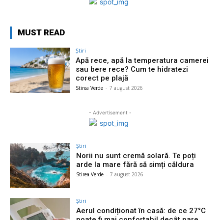
MUST READ
Știri
Apă rece, apă la temperatura camerei
sau bere rece? Cum te hidratezi
corect pe plajă
Stirea Verde
-
7 august 2026
- Advertisement -
Știri
Norii nu sunt cremă solară. Te poți
arde la mare fără să simți căldura
Stirea Verde
-
7 august 2026
Știri
Aerul condiționat în casă: de ce 27°C
poate fi mai confortabil decât pare