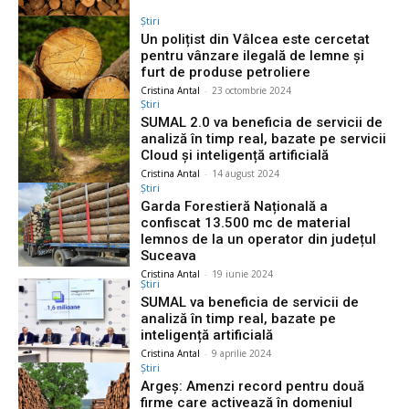
Știri
Un polițist din Vâlcea este cercetat
pentru vânzare ilegală de lemne și
furt de produse petroliere
Cristina Antal
-
23 octombrie 2024
Știri
SUMAL 2.0 va beneficia de servicii de
analiză în timp real, bazate pe servicii
Cloud și inteligență artificială
Cristina Antal
-
14 august 2024
Știri
Garda Forestieră Națională a
confiscat 13.500 mc de material
lemnos de la un operator din județul
Suceava
Cristina Antal
-
19 iunie 2024
Știri
SUMAL va beneficia de servicii de
analiză în timp real, bazate pe
inteligență artificială
Cristina Antal
-
9 aprilie 2024
Știri
Argeș: Amenzi record pentru două
firme care activează în domeniul