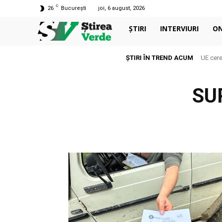
C
26
București
joi, 6 august, 2026
ȘTIRI
INTERVIURI
O
ȘTIRI ÎN TREND ACUM
UE cere
SU