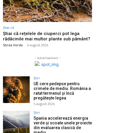
Știai că
Știai că rețelele de ciuperci pot lega
rădăcinile mai multor plante sub pământ?
Stirea Verde
-
6 august 2026
- Advertisement -
Știri
UE cere pedepse pentru
crimele de mediu. România a
ratat termenul și încă
pregătește legea
5 august 2026
Știri
Spania accelerează energia
verde și scoate unele proiecte
din evaluarea clasică de
mediu