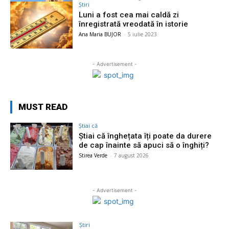
Știri
Luni a fost cea mai caldă zi
înregistrată vreodată în istorie
Ana Maria BUJOR
-
5 iulie 2023
- Advertisement -
MUST READ
Știai că
Știai că înghețata îți poate da durere
de cap înainte să apuci să o înghiți?
Stirea Verde
-
7 august 2026
- Advertisement -
Știri