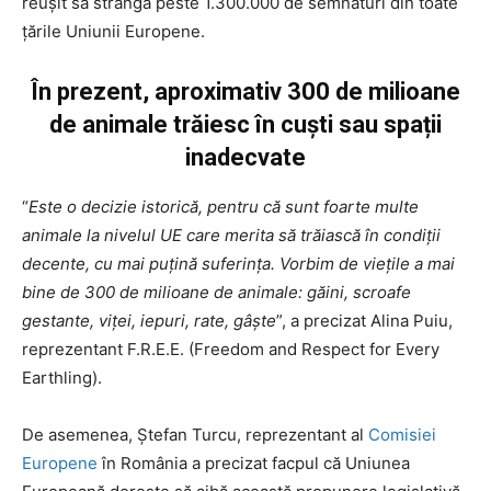
reușit să strângă peste 1.300.000 de semnături din toate
țările Uniunii Europene.
În prezent, aproximativ 300 de milioane
de animale trăiesc în cuști sau spații
inadecvate
“
Este o decizie istorică, pentru că sunt foarte multe
animale la nivelul UE care merita să trăiască în condiţii
decente, cu mai puţină suferinţa. Vorbim de vieţile a mai
bine de 300 de milioane de animale: găini, scroafe
gestante, viței, iepuri, rate, gâşte
”, a precizat Alina Puiu,
reprezentant F.R.E.E. (Freedom and Respect for Every
Earthling).
De asemenea, Ştefan Turcu, reprezentant al
Comisiei
Europene
în România a precizat facpul că Uniunea