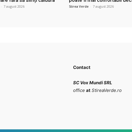
are fără să simți căldura
poate fi mai confortabil dec
-
7 august 2026
Stirea Verde
-
7 august 2026
Contact
SC Vox Mundi SRL
office
at
StireaVerde.ro