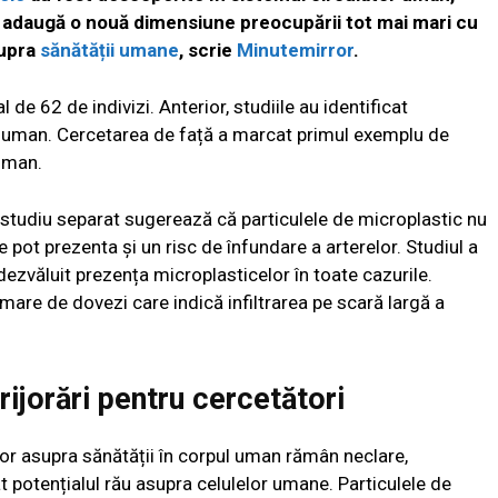
e adaugă o nouă dimensiune preocupării tot mai mari cu
supra
sănătății umane
, scrie
Minutemirror
.
 de 62 de indivizi. Anterior, studiile au identificat
lui uman. Cercetarea de față a marcat primul exemplu de
 uman.
 studiu separat sugerează că particulele de microplastic nu
 pot prezenta și un risc de înfundare a arterelor. Studiul a
ezvăluit prezența microplasticelor în toate cazurile.
are de dovezi care indică infiltrarea pe scară largă a
rijorări pentru cercetători
lor asupra sănătății în corpul uman rămân neclare,
potențialul rău asupra celulelor umane. Particulele de