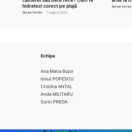
camerei sau bere rece? Cum te
arde la m
hidratezi corect pe plajă
Stirea Verde
Stirea Verde
-
7 august 2026
Echipa
Ana Maria Bujor
Ionut POPESCU
Cristina ANTAL
Anda MILITARU
Sorin PREDA