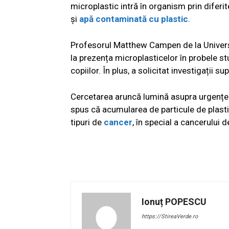
microplastic intră în organism prin difer
și
apă contaminată cu plastic
.
Profesorul Matthew Campen de la Universi
la prezența microplasticelor în probele stu
copiilor. În plus, a solicitat investigații
Cercetarea aruncă lumină asupra urgenței
spus că acumularea de particule de plastic
tipuri de
cancer
, în special a cancerului
Ionuț POPESCU
https://StireaVerde.ro