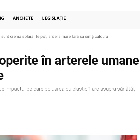
NG
ANCHETE
LEGISLAȚIE
unt cremă solară. Te poți arde la mare fără să simți căldura
condiționat în casă: de ce 27°C poate fi mai confortabil decât pare
operite în arterele umane 
e
e impactul pe care poluarea cu plastic îl are asupra sănătății