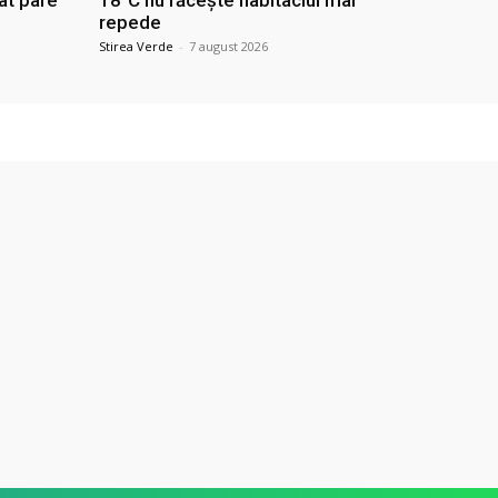
ât pare
18°C nu răcește habitaclul mai
repede
Stirea Verde
-
7 august 2026