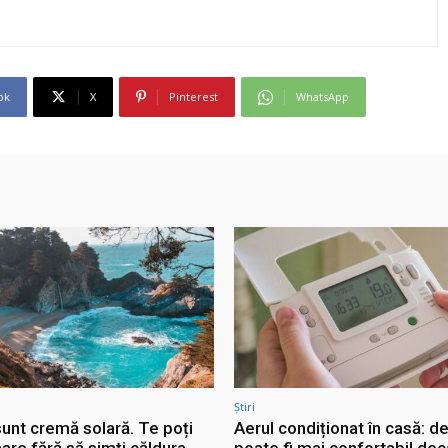
ok
X
Pinterest
WhatsApp
Știri
sunt cremă solară. Te poți
Aerul condiționat în casă: d