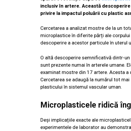
inclusiv în artere. Această descoperir
privire la impactul poluării cu plastic a
Cercetarea a analizat mostre de la un total
microplastice în diferite părți ale corpu
descoperire a acestor particule în uterul
O altă descoperire semnificativă dintr-un
sunt prezente numai în arterele umane. Ele
examinat mostre din 17 artere. Acesta a d
Cercetarea se adaugă la numărul tot mai m
plasticului în sistemul vascular uman.
Microplasticele ridică îng
Deși implicațiile exacte ale microplastice
experimentele de laborator au demonstrat 