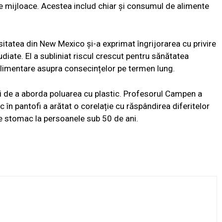
ite mijloace. Acestea includ chiar și consumul de alimente
tatea din New Mexico și-a exprimat îngrijorarea cu privire
diate. El a subliniat riscul crescut pentru sănătatea
 suplimentare asupra consecințelor pe termen lung.
 de a aborda poluarea cu plastic. Profesorul Campen a
 în pantofi a arătat o corelație cu răspândirea diferitelor
 de stomac la persoanele sub 50 de ani.