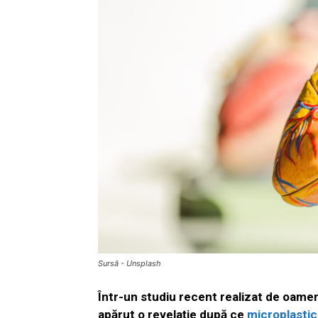
Sursă - Unsplash
Într-un studiu recent realizat de oameni
apărut o revelație după ce
microplastic