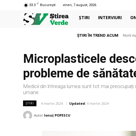
C
33.3
București
vineri, 7 august, 2026
ȘTIRI
INTERVIURI
O
ȘTIRI ÎN TREND ACUM
Norii nu s
Aerul 
Microplasticele desc
probleme de sănătat
Medicii din întreaga lumea sunt tot mai preocupați d
umane.
4 martie 2024
Updated:
4 martie 2024
ȘTIRI
Autor
Ionuț POPESCU